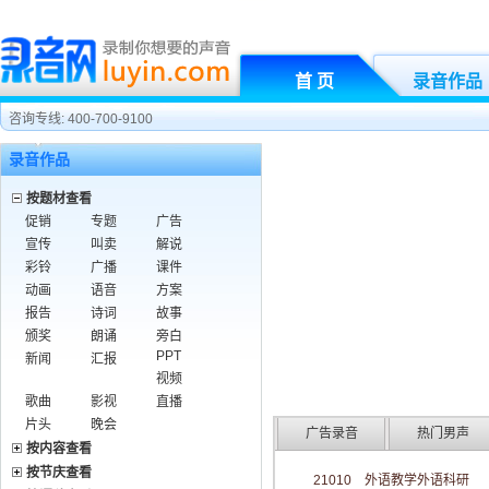
首 页
录音作品
咨询专线: 400-700-9100
录音作品
按题材查看
促销
专题
广告
宣传
叫卖
解说
彩铃
广播
课件
动画
语音
方案
报告
诗词
故事
颁奖
朗诵
旁白
PPT
新闻
汇报
视频
歌曲
影视
直播
片头
晚会
广告录音
热门男声
按内容查看
按节庆查看
21010 外语教学外语科研