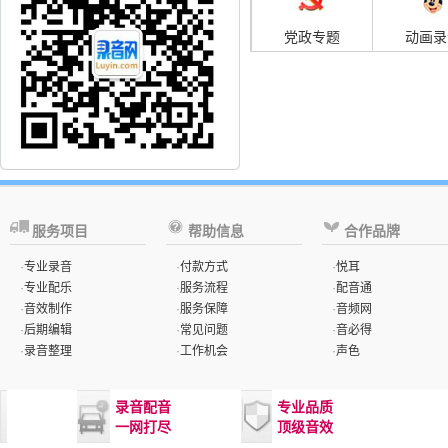
党政专题
动画录
服务项目
帮助信息
合作品牌
·
专业录音
·
付款方式
·
悦耳
·
专业配乐
·
服务流程
·
配音通
·
音效制作
·
服务保障
·
音频网
·
后期编辑
·
常见问题
·
音必得
·
录音整理
·
工作机会
·
声色
录音配音
专业品质
一网打尽
顶级音效