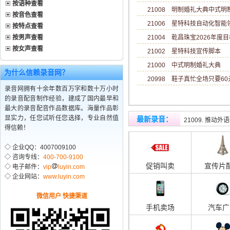
按语种查看
21008 明制婚礼大典中式
按音色查看
21006 星特科技自动化智
按特点查看
按男声查看
21004 乾昌珠宝2026年度目标
按女声查看
21002 星特科技宣传脚本
21000 中式明制婚礼大典
为什么信赖录音网？
20998 鞋子真忙全场只要6
录音网拥有十余年数百万字和数十万小时
的录音配音制作经验，建成了国内最早和
最大的录音配音作品数据库。海量作品彰
21010. 外语
显实力，任您试听任您选择，专业自然值
最新录音
：
21009. 推动
得信赖！
◇ 企业QQ：4007009100
◇ 咨询专线：
400-700-9100
促销叫卖
宣传片
◇ 电子邮件：
vip
luyin.com
◇ 企业网站：
www.luyin.com
微信用户 快捷渠道
手机卖场
汽车广