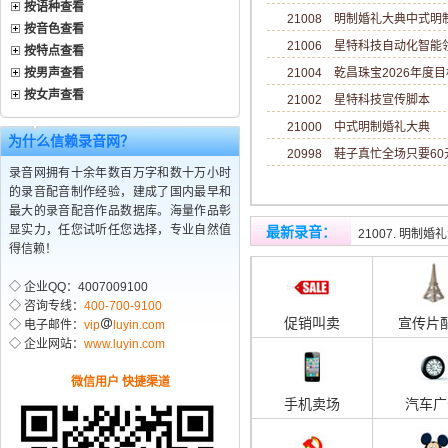
按语种查看
21008 明制婚礼大典中式
按音色查看
21006 星特科技自动化智
按特点查看
按男声查看
21004 乾昌珠宝2026年度目标
按女声查看
21002 星特科技宣传脚本
21000 中式明制婚礼大典
为什么信赖录音网？
20998 鞋子真忙全场只要6
录音网拥有十余年数百万字和数十万小时
的录音配音制作经验，建成了国内最早和
最大的录音配音作品数据库。海量作品彰
21008. 明制
显实力，任您试听任您选择，专业自然值
最新录音
：
21007. 明制婚
得信赖！
◇ 企业QQ：4007009100
◇ 咨询专线：
400-700-9100
促销叫卖
宣传片
◇ 电子邮件：
vip
luyin.com
◇ 企业网站：
www.luyin.com
微信用户 快捷渠道
手机卖场
汽车广