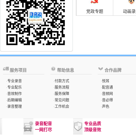
党政专题
动画录
服务项目
帮助信息
合作品牌
·
专业录音
·
付款方式
·
悦耳
·
专业配乐
·
服务流程
·
配音通
·
音效制作
·
服务保障
·
音频网
·
后期编辑
·
常见问题
·
音必得
·
录音整理
·
工作机会
·
声色
录音配音
专业品质
一网打尽
顶级音效