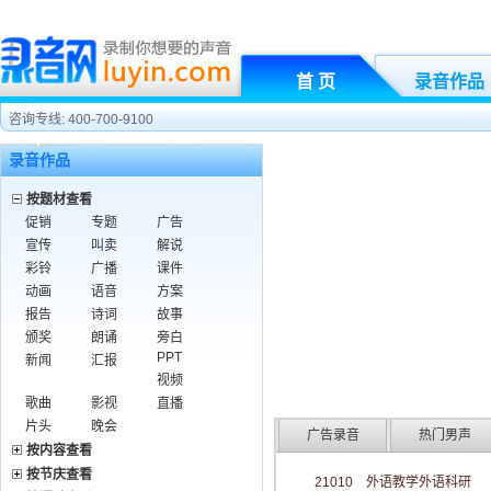
首 页
录音作品
咨询专线: 400-700-9100
录音作品
按题材查看
促销
专题
广告
宣传
叫卖
解说
彩铃
广播
课件
动画
语音
方案
报告
诗词
故事
颁奖
朗诵
旁白
PPT
新闻
汇报
视频
歌曲
影视
直播
片头
晚会
广告录音
热门男声
按内容查看
按节庆查看
21010 外语教学外语科研