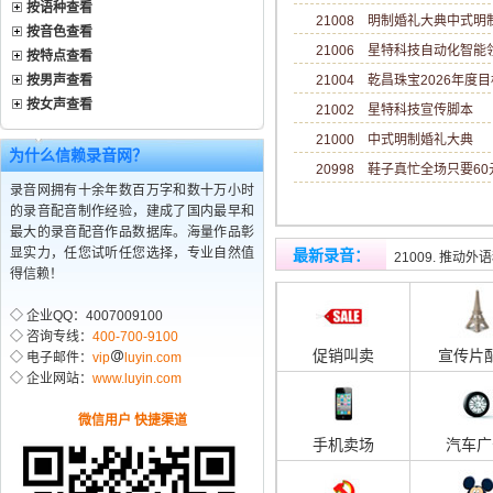
按语种查看
21008 明制婚礼大典中式
按音色查看
21006 星特科技自动化智
按特点查看
按男声查看
21004 乾昌珠宝2026年度目标
按女声查看
21002 星特科技宣传脚本
21000 中式明制婚礼大典
为什么信赖录音网？
20998 鞋子真忙全场只要6
录音网拥有十余年数百万字和数十万小时
的录音配音制作经验，建成了国内最早和
最大的录音配音作品数据库。海量作品彰
21010. 外语
显实力，任您试听任您选择，专业自然值
最新录音
：
21009. 推动
得信赖！
◇ 企业QQ：4007009100
◇ 咨询专线：
400-700-9100
促销叫卖
宣传片
◇ 电子邮件：
vip
luyin.com
◇ 企业网站：
www.luyin.com
微信用户 快捷渠道
手机卖场
汽车广