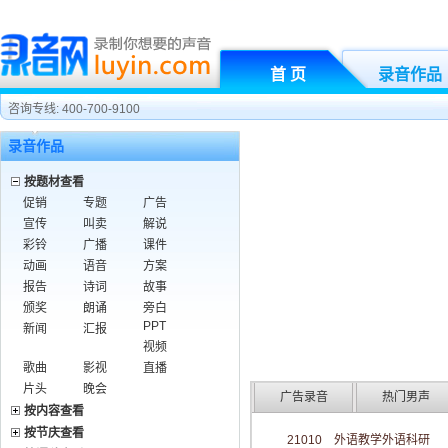
首 页
录音作品
咨询专线: 400-700-9100
录音作品
按题材查看
促销
专题
广告
宣传
叫卖
解说
彩铃
广播
课件
动画
语音
方案
报告
诗词
故事
颁奖
朗诵
旁白
PPT
新闻
汇报
视频
歌曲
影视
直播
片头
晚会
广告录音
热门男声
按内容查看
按节庆查看
21010 外语教学外语科研