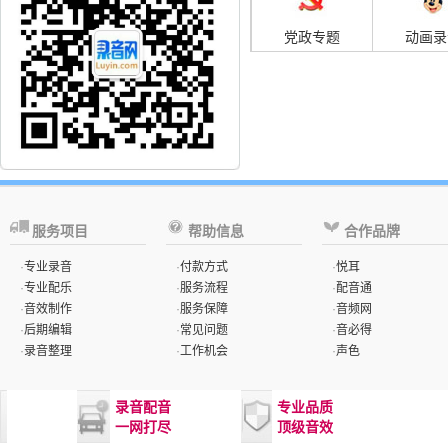
党政专题
动画录
服务项目
帮助信息
合作品牌
·
专业录音
·
付款方式
·
悦耳
·
专业配乐
·
服务流程
·
配音通
·
音效制作
·
服务保障
·
音频网
·
后期编辑
·
常见问题
·
音必得
·
录音整理
·
工作机会
·
声色
录音配音
专业品质
一网打尽
顶级音效