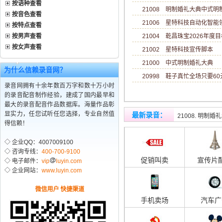
按语种查看
21008 明制婚礼大典中式
按音色查看
21006 星特科技自动化智
按特点查看
按男声查看
21004 乾昌珠宝2026年度目标
按女声查看
21002 星特科技宣传脚本
21000 中式明制婚礼大典
为什么信赖录音网？
20998 鞋子真忙全场只要6
录音网拥有十余年数百万字和数十万小时
的录音配音制作经验，建成了国内最早和
最大的录音配音作品数据库。海量作品彰
21009. 推动
显实力，任您试听任您选择，专业自然值
最新录音
：
21008. 明制
得信赖！
◇ 企业QQ：4007009100
◇ 咨询专线：
400-700-9100
促销叫卖
宣传片
◇ 电子邮件：
vip
luyin.com
◇ 企业网站：
www.luyin.com
微信用户 快捷渠道
手机卖场
汽车广