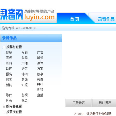
首 页
录音作品
咨询专线: 400-700-9100
录音作品
按题材查看
促销
专题
广告
宣传
叫卖
解说
彩铃
广播
课件
动画
语音
方案
报告
诗词
故事
颁奖
朗诵
旁白
PPT
新闻
汇报
视频
歌曲
影视
直播
片头
晚会
广告录音
热门男声
按内容查看
按节庆查看
21010 外语教学外语科研