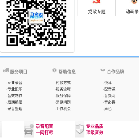
党政专题
动画录
服务项目
帮助信息
合作品牌
·
专业录音
·
付款方式
·
悦耳
·
专业配乐
·
服务流程
·
配音通
·
音效制作
·
服务保障
·
音频网
·
后期编辑
·
常见问题
·
音必得
·
录音整理
·
工作机会
·
声色
录音配音
专业品质
一网打尽
顶级音效