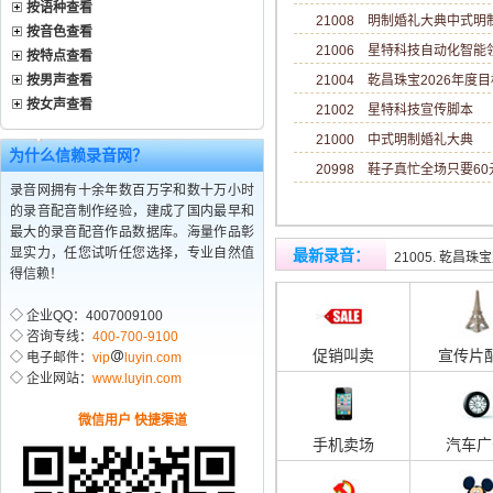
按语种查看
21008 明制婚礼大典中式
按音色查看
21006 星特科技自动化智
按特点查看
按男声查看
21004 乾昌珠宝2026年度目标
按女声查看
21002 星特科技宣传脚本
21000 中式明制婚礼大典
为什么信赖录音网？
20998 鞋子真忙全场只要6
录音网拥有十余年数百万字和数十万小时
的录音配音制作经验，建成了国内最早和
最大的录音配音作品数据库。海量作品彰
21006. 星特
显实力，任您试听任您选择，专业自然值
最新录音
：
21005. 乾昌
得信赖！
◇ 企业QQ：4007009100
◇ 咨询专线：
400-700-9100
促销叫卖
宣传片
◇ 电子邮件：
vip
luyin.com
◇ 企业网站：
www.luyin.com
微信用户 快捷渠道
手机卖场
汽车广