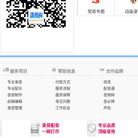
党政专题
动画录
服务项目
帮助信息
合作品牌
·
专业录音
·
付款方式
·
悦耳
·
专业配乐
·
服务流程
·
配音通
·
音效制作
·
服务保障
·
音频网
·
后期编辑
·
常见问题
·
音必得
·
录音整理
·
工作机会
·
声色
录音配音
专业品质
一网打尽
顶级音效