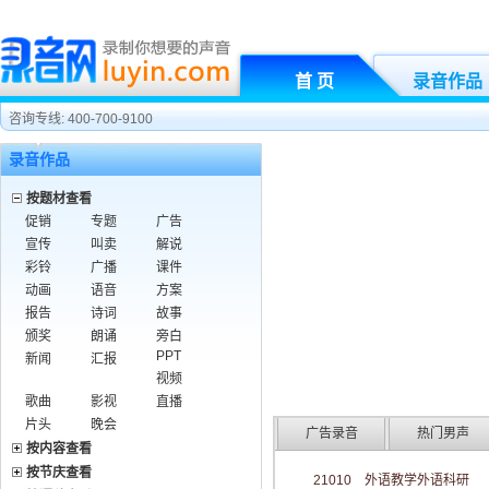
首 页
录音作品
咨询专线: 400-700-9100
录音作品
按题材查看
促销
专题
广告
宣传
叫卖
解说
彩铃
广播
课件
动画
语音
方案
报告
诗词
故事
颁奖
朗诵
旁白
PPT
新闻
汇报
视频
歌曲
影视
直播
片头
晚会
广告录音
热门男声
按内容查看
按节庆查看
21010 外语教学外语科研