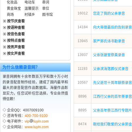
化妆品
电动车
串词
黄金珠宝
温馨提示
单位
16012
您走了我的父亲录音
商场
村镇乡
图书馆
按节庆查看
14184
向大哥做最后的告别录音
按语种查看
按音色查看
按特点查看
13945
家严郭氏讳书勤录音
按男声查看
按女声查看
13937
父亲张建堂祭奠录音
为什么信赖录音网？
11193
父亲滨海落葬仪式录音
录音网拥有十余年数百万字和数十万小时
的录音配音制作经验，建成了国内最早和
10567
先父逝世十周年献祭录音
最大的录音配音作品数据库。海量作品彰
显实力，任您试听任您选择，专业自然值
8896
江西行父亲的百年祭录音
得信赖！
◇ 企业QQ：4007009100
8895
父亲百年祭江西行专题片
◇ 咨询专线：
400-700-9100
◇ 电子邮件：
vip
luyin.com
8474
献给我们敬爱的父亲郭金
◇ 企业网站：
www.luyin.com