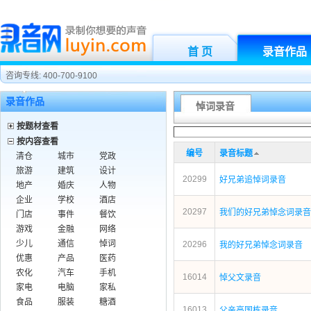
首 页
录音作品
咨询专线: 400-700-9100
录音作品
悼词录音
按题材查看
按内容查看
编号
录音标题
清仓
城市
党政
旅游
建筑
设计
20299
好兄弟追悼词录音
地产
婚庆
人物
企业
学校
酒店
20297
我们的好兄弟悼念词录音
门店
事件
餐饮
游戏
金融
网络
少儿
通信
悼词
20296
我的好兄弟悼念词录音
优惠
产品
医药
农化
汽车
手机
16014
悼父文录音
家电
电脑
家私
食品
服装
糖酒
16013
父亲高国栋录音