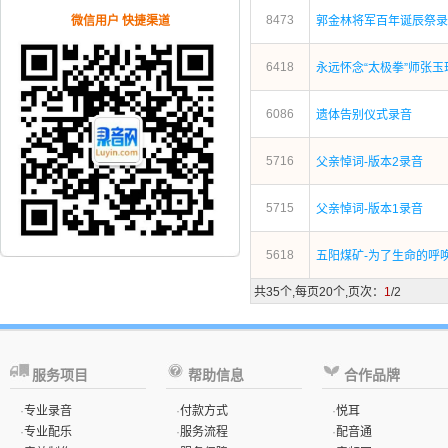
8473
微信用户 快捷渠道
郭金林将军百年诞辰祭录
6418
永远怀念“太极拳”师张
6086
遗体告别仪式录音
5716
父亲悼词-版本2录音
5715
父亲悼词-版本1录音
5618
五阳煤矿-为了生命的呼
共35个,每页20个,页次：
1
/2
服务项目
帮助信息
合作品牌
·
专业录音
·
付款方式
·
悦耳
·
专业配乐
·
服务流程
·
配音通