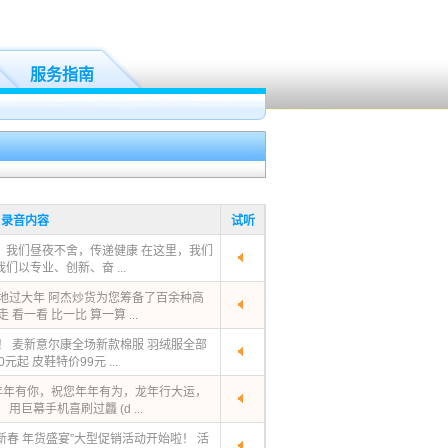
服务指南
录音内容
试听
，我们昼夜不舍，传递健康 在这里，我们
们以专业、创新、奋 ...
喜地过大年 阿杰炒货为您筹备了百余种高
看一看 比一比 算一算 ...
！ 麦新意尔康全场新款棉服 羽绒服全部
起 皮鞋特价99元 ...
年年有你，祝您年年有为，龙年行大运，
巨幕手机喜刷过龘 (d ...
春 年货盛宴”大型促销活动开始啦！ 活