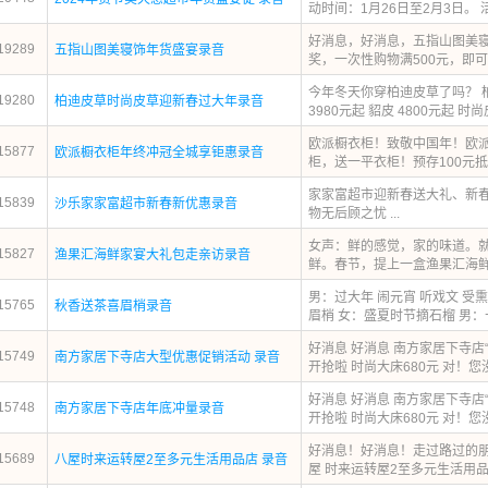
动时间：1月26日至2月3日。 活
好消息，好消息，五指山图美
19289
五指山图美寝饰年货盛宴录音
奖，一次性购物满500元，即可
今年冬天你穿柏迪皮草了吗？ 柏
19280
柏迪皮草时尚皮草迎新春过大年录音
3980元起 貂皮 4800元起 时尚
欧派橱衣柜！致敬中国年！欧派
15877
欧派橱衣柜年终冲冠全城享钜惠录音
柜，送一平衣柜！预存100元抵10
家家富超市迎新春送大礼、新春
15839
沙乐家家富超市新春新优惠录音
物无后顾之忧 ...
女声：鲜的感觉，家的味道。就
15827
渔果汇海鲜家宴大礼包走亲访录音
鲜。春节，提上一盒渔果汇海鲜家
男：过大年 闹元宵 听戏文 受
15765
秋香送茶喜眉梢录音
眉梢 女：盛夏时节摘石榴 男：十
好消息 好消息 南方家居下寺店
15749
南方家居下寺店大型优惠促销活动 录音
开抢啦 时尚大床680元 对！您没有
好消息 好消息 南方家居下寺店
15748
南方家居下寺店年底冲量录音
开抢啦 时尚大床680元 对！您没有
好消息！好消息！走过路过的
15689
八屋时来运转屋2至多元生活用品店 录音
屋 时来运转屋2至多元生活用品