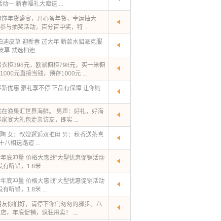
动一:新春福礼大赠送 ...
寝饰年货盛宴，开心备年货，幸运抽大
参与抽奖活动，百分百中奖，特 ...
迪皮草 迎新春 过大年 新款水貂派克服
皮草 就选柏迪...
衣柜398元，欧派橱柜798元，买一米橱
00元直接当钱，预存1000元 ...
新优惠 豪礼享不停 正品有保障 让你购
在渔果汇世界海鲜。 男声：好礼，好海
宴大礼包走亲访友，即实 ...
熏陶 女：叔嫂邂逅双推磨 男：秋香送茶喜
八相送路迢 ...
“年底冲量 价格大惠战”大型优惠促销活动
听错，1.8米 ...
“年底冲量 价格大惠战”大型优惠促销活动
听错，1.8米 ...
朋友你们好，请停下你们匆匆的脚步。八
店，年底促销，疯狂甩卖！ ...