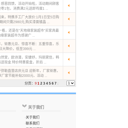
，感恩回馈，活动开始啦，活动期间顾客
1包，消费满2元送即鸡蛋1 ...
来，特携手工厂大放价:1月1日至5日购
间只需2980元,购买漆面镀晶 ...
一看，还是在“天地缘家装超市”买家具最
缘家装超市为感谢广 ...
年，钜惠元旦、惊喜不断：五重惊喜，乐
大降价，低至399元 ...
自然堂，欧诗漫，安婕妤，玛丽黛佳，韩
现金.特价特惠套盒，折后 ...
弥勒直营店庆元旦 迎新年，厂家钜惠，
享厂家节能补贴2000元、活动 ...
分页：
9
1
2
3
4
5
6
7
:
关于我们
·
关于我们
·
联系我们