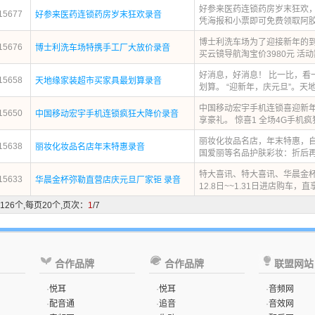
好参来医药连锁药房岁末狂欢
15677
好参来医药连锁药房岁末狂欢录音
凭海报和小票即可免费领取阿胶枣
博士利洗车场为了迎接新年的到
15676
博士利洗车场特携手工厂大放价录音
买云镜导航淘宝价3980元 活动期
好消息，好消息！ 比一比，看
15658
天地缘家装超市买家具最划算录音
划算。 “迎新年，庆元旦”。天地
中国移动宏宇手机连锁喜迎新
15650
中国移动宏宇手机连锁疯狂大降价录音
享豪礼。 惊喜1 全场4G手机疯狂
丽妆化妆品名店，年末特惠，
15638
丽妆化妆品名店年末特惠录音
国爱丽等名品护肤彩妆：折后再送
特大喜讯、特大喜讯、华晨金杯
15633
华晨金杯弥勒直营店庆元旦厂家钜 录音
12.8日~~1.31日进店购车，直
126个,每页20个,页次：
1
/7
合作品牌
合作品牌
联盟网站
·
悦耳
·
悦耳
·
音频网
·
配音通
·
追音
·
音效网