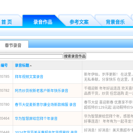
首 页
录音作品
参考文案
背景音乐
春节录音
编号
录音标题
新年伊始，岁序更新！ 在这里
20785
拜年视频文案录音
无私奉献，分享快乐 在这里，我
千禧迎新 年年好运连连 欢天
20782
阿杰炒货祝新老客户新年快乐录音
品质干货，炒货 任您选购 走一走 
春节大促 喜迎新春 优惠享不停
20780
春节大促麦新意尔康全场新款棉服 录音
超低特价129元起 运动鞋特价50元
华为智慧屏给您拜个年，感恩
20464
华为智慧屏给您拜个年录音
好事连连！ 年年有为一起寻龙！ 用
好消息！好消息！美天惠超市“新
20448
2024年货节美天惠超市年货盛宴促 录音