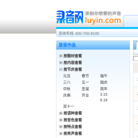
咨询专线: 400-700-9100
录音作品
按题材查看
按内容查看
按节庆查看
元旦
春节
端午
三八
五一
国庆
中秋
圣诞
周年
3.15
庆典
开业
6.18
双十一
按语种查看
按音色查看
按特点查看
按男声查看