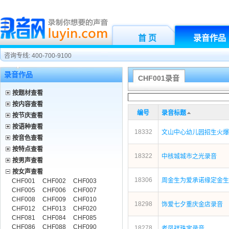
首 页
录音作品
咨询专线: 400-700-9100
录音作品
CHF001录音
按题材查看
按内容查看
编号
录音标题
按节庆查看
按语种查看
18332
文山中心幼儿园招生火爆
按音色查看
按特点查看
18322
中核城城市之光录音
按男声查看
按女声查看
18306
周金生为爱承诺缘定金生
CHF001
CHF002
CHF003
CHF005
CHF006
CHF007
CHF008
CHF009
CHF010
18298
饰爱七夕重庆金店录音
CHF012
CHF013
CHF020
CHF081
CHF084
CHF085
CHF086
CHF088
CHF090
18278
老凤祥珠宝录音