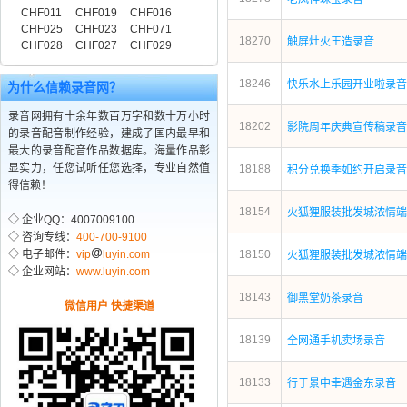
CHF011
CHF019
CHF016
CHF025
CHF023
CHF071
18270
触屏灶火王造录音
CHF028
CHF027
CHF029
18246
快乐水上乐园开业啦录音
为什么信赖录音网？
录音网拥有十余年数百万字和数十万小时
18202
影院周年庆典宣传稿录音
的录音配音制作经验，建成了国内最早和
最大的录音配音作品数据库。海量作品彰
显实力，任您试听任您选择，专业自然值
18188
积分兑换季如约开启录音
得信赖！
18154
火狐狸服装批发城浓情端
◇ 企业QQ：4007009100
◇ 咨询专线：
400-700-9100
◇ 电子邮件：
vip
luyin.com
18150
火狐狸服装批发城浓情端
◇ 企业网站：
www.luyin.com
18143
御黑堂奶茶录音
微信用户 快捷渠道
18139
全网通手机卖场录音
18133
行于景中幸遇金东录音