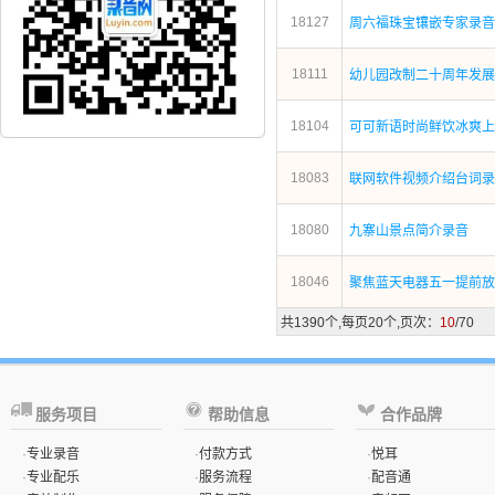
18127
周六福珠宝镶嵌专家录音
18111
幼儿园改制二十周年发展
18104
可可新语时尚鲜饮冰爽上
18083
联网软件视频介绍台词录
18080
九寨山景点简介录音
18046
聚焦蓝天电器五一提前放
共1390个,每页20个,页次：
10
/70
服务项目
帮助信息
合作品牌
·
专业录音
·
付款方式
·
悦耳
·
专业配乐
·
服务流程
·
配音通