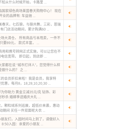
知从什么时候开始，卡路里 ...
临国家绿色商场莱茵春天购物中心！ 现在
的品牌有: 车益驰 ...
宁美春天，七匹狼，与狼共舞，三彩，恩瑞
所有门店活动期间，累计购满60 ...
场大清仓， 所有商品亏本甩卖，一件不
要89元， 款式丰富， ...
商用和携号转网正式实施，可以让您在不
信宽带。 即日起，到店即 ...
家都在说 “城市打烊人”，您觉得什么样
什么的？ 之 ...
正的会员折扣来啦！我是会员，我享特
月8，18,28,10,20,30 ...
你助力 黄金立减35元/克 钻饰、彩
杀 婚嫁季送婚庆大礼 ...
衣，颗粒绒系列巡展，超低价来袭，惠动
动期间 买任一件双面呢大衣 ...
，小朋友们，入园时间马上到了，请做好入
:50入园：亲爱的小朋友 ...