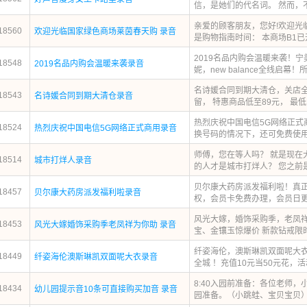
信，是她们的代名词。 然而，不
亲爱的顾客朋友，您好!欢迎光
18560
欢迎光临国家绿色商场莱茵春天购 录音
是购物指南时间： 本商场B1已开业
2019名品内购会温暖来袭！
18548
2019名品内购会温暖来袭录音
妮，new balance全线启幕！
名诗媛合同到期大清仓，关店全
18543
名诗媛合同到期大清仓录音
留， 特惠商品低至89元， 最低只
热烈庆祝中国电信5G网络正式
18524
热烈庆祝中国电信5G网络正式商用录音
换号码的情况下，还可免费使用电
师傅，您在等人吗？ 就是现在大
18514
城市打烊人录音
的人才是城市打烊人？ 您之前是做
贝尔康大药房派发福利啦！真
18457
贝尔康大药房派发福利啦录音
权，会员卡免费办理，会员日更优惠，每
风光大嫁，婚饰采购季，老凤祥为
18453
风光大嫁婚饰采购季老凤祥为你助 录音
宝、金镶玉惊爆价 新款钻戒限时秒
纤姿海伦，澳斯琳凯双面呢大
18449
纤姿海伦澳斯琳凯双面呢大衣录音
全城 ！充值10元当50元花，活
8:40入园前准备：各位老师
18434
幼儿园提示音10条可直接购买加音 录音
园准备。（小跳蛙、宝贝宝贝） 8