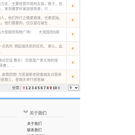
魅力女，主要经营中高档女装，鞋子，包
来到雅梦轩美丽很简单，只 ...
的人，他们所行之路更艰难，也更孤独。
他们需要的，仅仅是在被生 ...
临大观国贸购物广场！ 大观国贸B座
一点热烈 燃起国庆前的狂欢。 那么，此
.
想对您说 春天！ 您就是广袤大地的绿
 。 ...
，真情回馈! 为答谢新老顾客朋友对我商
期三、星期天举行感恩抽 ...
分页：
9
1
2
3
4
5
6
7
8
9
10
8
:
关于我们
·
关于我们
·
联系我们