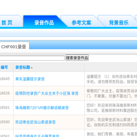
首 页
录音作品
参考文案
背景音乐
CHF001录音
编号
录音标题
温馨提示 （1）当你进站乘车
18645
乘车温馨提示录音
手机，请勿携带危险品，接受安全
尊敬的广大业主，疫情来势汹
18628
疫情防控录音广大业主关于小区强 录音
门、不聚集，尽量不要出门，外出
您好！欢迎来到珠海展辰新材料
18581
珠海展辰720°VR展示解说稿录音
限公司，是展辰新材料集团股份有
您好，欢迎乘坐武当山索道！
18580
欢迎乘坐武当山索道录音
证。自助机实名制或扫码购票游客
曾经，她们青春，美丽，有着
18562
好声音瘦身女王卡路里录音