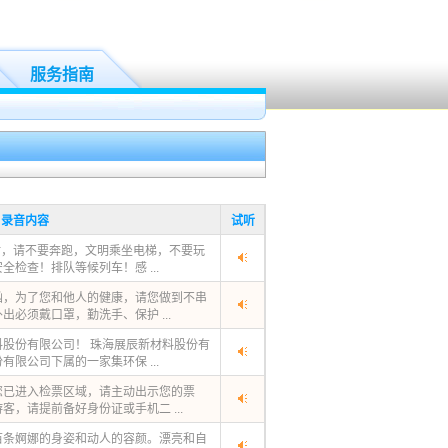
服务指南
录音内容
试听
时，请不要奔跑，文明乘坐电梯，不要玩
检查！排队等候列车！感 ...
汹，为了您和他人的健康，请您做到不串
必须戴口罩，勤洗手、保护 ...
股份有限公司！ 珠海展辰新材料股份有
限公司下属的一家集环保 ...
您已进入检票区域，请主动出示您的票
，请提前备好身份证或手机二 ...
苗条婀娜的身姿和动人的容颜。漂亮和自