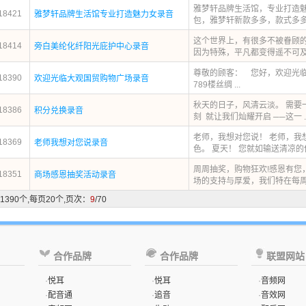
雅梦轩品牌生活馆，专业打造
18421
雅梦轩品牌生活馆专业打造魅力女录音
包，雅梦轩新款多多，款式多多，
这个世界上，有很多不被眷顾
18414
旁白美纶化纤阳光庇护中心录音
因为特殊，平凡都变得遥不可及。
尊敬的顾客： 您好，欢迎光
18390
欢迎光临大观国贸购物广场录音
789楼丝绸 ...
秋天的日子，风清云淡。 需要
18386
积分兑换录音
刻 就让我们灿耀开启 ──这一 ..
老师，我想对您说！ 老师，我
18369
老师我想对您说录音
色。 夏天！ 您就如输送清凉的使者
周周抽奖，购物狂欢!感恩有您
18351
商场感恩抽奖活动录音
场的支持与厚爱，我们特在每周星
1390个,每页20个,页次：
9
/70
合作品牌
合作品牌
联盟网站
·
悦耳
·
悦耳
·
音频网
·
配音通
·
追音
·
音效网