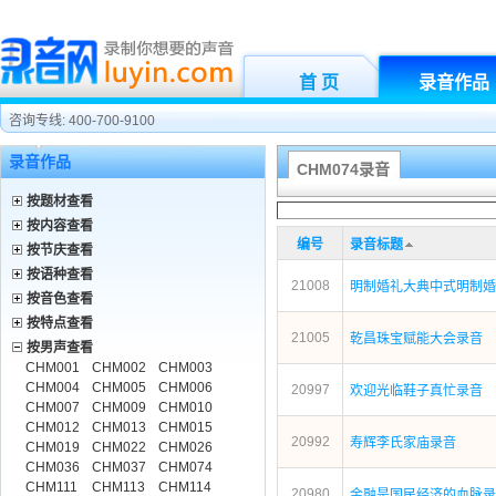
首 页
录音作品
咨询专线: 400-700-9100
录音作品
CHM074录音
按题材查看
按内容查看
编号
录音标题
按节庆查看
按语种查看
21008
明制婚礼大典中式明制婚
按音色查看
按特点查看
21005
乾昌珠宝赋能大会录音
按男声查看
CHM001
CHM002
CHM003
CHM004
CHM005
CHM006
20997
欢迎光临鞋子真忙录音
CHM007
CHM009
CHM010
CHM012
CHM013
CHM015
20992
寿辉李氏家庙录音
CHM019
CHM022
CHM026
CHM036
CHM037
CHM074
CHM111
CHM113
CHM114
20980
金融是国民经济的血脉录