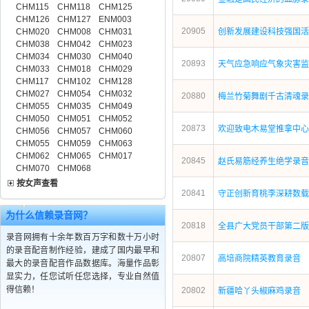
CHM115
CHM118
CHM125
CHM126
CHM127
ENM003
20905
CHM020
CHM008
CHM031
创新发展建设科技强国活
CHM038
CHM042
CHM023
CHM034
CHM030
CHM040
20893
天气应急响应气象灾害监
CHM033
CHM018
CHM029
CHM117
CHM102
CHM128
CHM027
CHM054
CHM032
20880
梅兰竹菊舞剧千古清魂录
CHM055
CHM035
CHM049
CHM050
CHM051
CHM052
20873
欢迎致电木易堂推拿中心
CHM056
CHM057
CHM060
CHM055
CHM059
CHM063
CHM062
CHM065
CHM017
20845
赵氏易筋经养生绝学录音
CHM070
CHM068
按女声查看
20841
守正创新育桃李深耕数载
为什么信赖录音网？
20818
全县广大党员干部第二版
录音网拥有十余年数百万字和数十万小时
的录音配音制作经验，建成了国内最早和
20807
高培商院精英教育录音
最大的录音配音作品数据库。海量作品彰
显实力，任您试听任您选择，专业自然值
得信赖！
20802
新疆哈丫头椒麻鸡录音