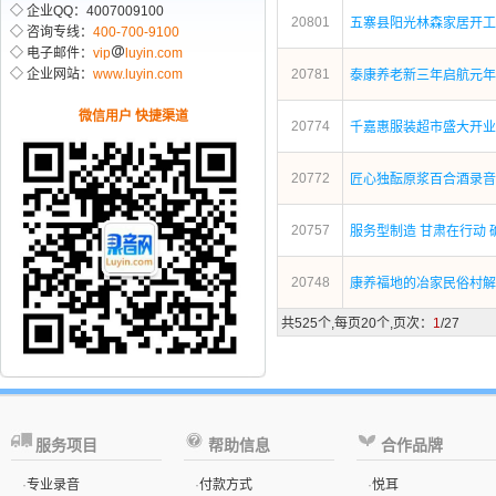
◇ 企业QQ：4007009100
20801
五寨县阳光林森家居开工
◇ 咨询专线：
400-700-9100
◇ 电子邮件：
vip
luyin.com
◇ 企业网站：
www.luyin.com
20781
泰康养老新三年启航元年
微信用户 快捷渠道
20774
千嘉惠服装超市盛大开业
20772
匠心独酝原浆百合酒录音
20757
服务型制造 甘肃在行动 
20748
康养福地的冶家民俗村解
共525个,每页20个,页次：
1
/27
服务项目
帮助信息
合作品牌
·
专业录音
·
付款方式
·
悦耳