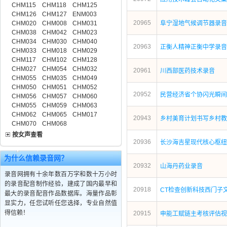
CHM115
CHM118
CHM125
CHM126
CHM127
ENM003
20965
CHM020
CHM008
CHM031
阜宁湿地气候调节器录音
CHM038
CHM042
CHM023
CHM034
CHM030
CHM040
20963
正衡人精神正衡中学录音
CHM033
CHM018
CHM029
CHM117
CHM102
CHM128
CHM027
CHM054
CHM032
20961
川西部医药技术录音
CHM055
CHM035
CHM049
CHM050
CHM051
CHM052
20952
民营经济省个协闪光瞬间
CHM056
CHM057
CHM060
CHM055
CHM059
CHM063
CHM062
CHM065
CHM017
20943
乡村美育计划书写乡村教
CHM070
CHM068
按女声查看
20936
长沙海吉星现代核心枢纽
为什么信赖录音网？
20932
山海丹药业录音
录音网拥有十余年数百万字和数十万小时
的录音配音制作经验，建成了国内最早和
20918
CT检查创新科技西门子
最大的录音配音作品数据库。海量作品彰
显实力，任您试听任您选择，专业自然值
得信赖！
20915
申能工赋链主考核评估视