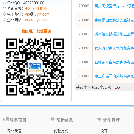
◇ 企业QQ：4007009100
20909
英文阅读宣传片0512录
◇ 咨询专线：
400-700-9100
◇ 电子邮件：
vip
luyin.com
◇ 企业网站：
www.luyin.com
20908
金融是国民经济的血脉录
微信用户 快捷渠道
20901
盾构始发试掘进施工工程
20892
强对流灾害天气气象灾害
20886
石榴花开白马之乡多彩西
20882
龙王庙庙门内外解说词录
共97个,每页20个,页次：
1
/5
服务项目
帮助信息
合作品牌
·
专业录音
·
付款方式
·
悦耳