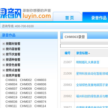
首 页
录音作品
咨询专线: 400-700-9100
录音作品
CHM063录音
按题材查看
按内容查看
编号
录音标题
按节庆查看
按语种查看
21007
明制婚礼大典录音
按音色查看
按特点查看
21006
星特科技自动化智能领域
按男声查看
CHM001
CHM002
CHM003
CHM004
CHM005
CHM006
20983
全球绿色发展电碳因子录
CHM007
CHM009
CHM010
CHM012
CHM013
CHM015
20982
福州科创的绿色原点与瞭
CHM019
CHM022
CHM026
CHM036
CHM037
CHM074
CHM111
CHM113
CHM114
20972
应用技术峰会自动化文案