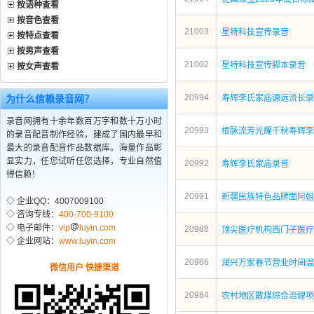
按语种查看
按音色查看
21003
星特科技宣传录音
按特点查看
按男声查看
21002
星特科技宣传脚本录音
按女声查看
20994
为什么信赖录音网？
寿辉李氏家庙源远流长录
录音网拥有十余年数百万字和数十万小时
20993
根脉流芳光耀千秋寿辉李
的录音配音制作经验，建成了国内最早和
最大的录音配音作品数据库。海量作品彰
显实力，任您试听任您选择，专业自然值
20992
寿辉李氏家庙录音
得信赖！
20991
新疆民族特色品牌面阿姐
◇ 企业QQ：4007009100
◇ 咨询专线：
400-700-9100
◇ 电子邮件：
vip
luyin.com
20988
顶尖医疗机构西门子医疗
◇ 企业网站：
www.luyin.com
20986
润兴万家春节营业时间温
微信用户 快捷渠道
20984
农村地区散煤综合治理项