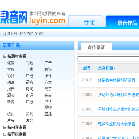
首 页
录音作品
咨询专线: 400-700-9100
录音作品
宣传录音
按题材查看
促销
专题
广告
编号
录音标题
宣传
叫卖
解说
彩铃
广播
课件
21010
外语教学外语科研录音
动画
语音
方案
报告
诗词
故事
21009
推动外语科研创新外语教
颁奖
朗诵
旁白
PPT
新闻
汇报
视频
21006
星特科技自动化智能领域
歌曲
影视
直播
片头
晚会
21005
乾昌珠宝赋能大会录音
按内容查看
按节庆查看
21004
乾昌珠宝2026年度目标