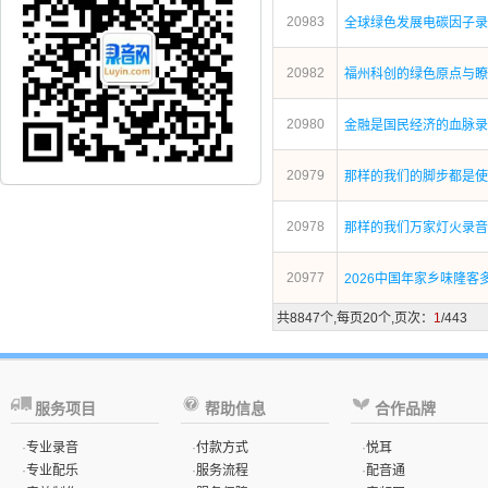
20983
全球绿色发展电碳因子录
20982
福州科创的绿色原点与瞭
20980
金融是国民经济的血脉录
20979
那样的我们的脚步都是使
20978
那样的我们万家灯火录音
20977
2026中国年家乡味隆客
共8847个,每页20个,页次：
1
/443
服务项目
帮助信息
合作品牌
·
专业录音
·
付款方式
·
悦耳
·
专业配乐
·
服务流程
·
配音通