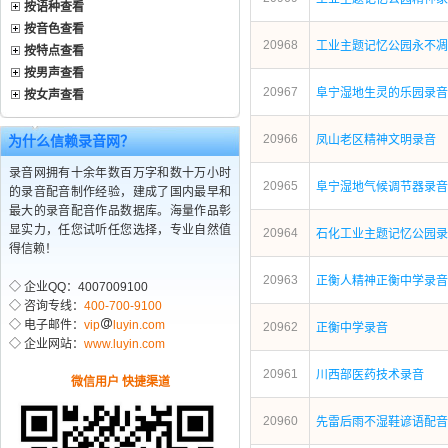
按语种查看
按音色查看
20968
工业主题记忆公园永不凋
按特点查看
按男声查看
20967
阜宁湿地生灵的乐园录音
按女声查看
20966
为什么信赖录音网？
凤山老区精神文明录音
录音网拥有十余年数百万字和数十万小时
20965
阜宁湿地气候调节器录音
的录音配音制作经验，建成了国内最早和
最大的录音配音作品数据库。海量作品彰
显实力，任您试听任您选择，专业自然值
20964
石化工业主题记忆公园录
得信赖！
20963
正衡人精神正衡中学录音
◇ 企业QQ：4007009100
◇ 咨询专线：
400-700-9100
◇ 电子邮件：
vip
luyin.com
20962
正衡中学录音
◇ 企业网站：
www.luyin.com
20961
川西部医药技术录音
微信用户 快捷渠道
20960
先雷后雨不湿鞋谚语配音