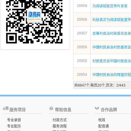
20959
为阅读赋能宣传片录音
20958
科技真正为阅读赋能宣传
20957
合寨村自治村民委员会录
20956
中国村民自治村民委员会
20955
村民委员会中国村民自治
20954
中国村民自治的辉煌历程
共8847个,每页20个,页次：
2
/443
服务项目
帮助信息
合作品牌
·
专业录音
·
付款方式
·
悦耳
·
专业配乐
·
服务流程
·
配音通