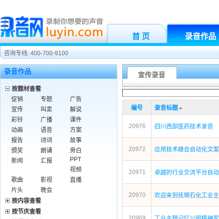
首 页
录音作品
咨询专线: 400-700-9100
录音作品
宣传录音
按题材查看
促销
专题
广告
编号
录音标题
宣传
叫卖
解说
彩铃
广播
课件
20976
四川西部医药技术录音
动画
语音
方案
报告
诗词
故事
20972
应用技术峰会自动化文案
颁奖
朗诵
旁白
PPT
新闻
汇报
视频
20971
卓越的行业交流平台自动
歌曲
影视
直播
片头
晚会
20970
欢迎来到抚顺石化工业主
按内容查看
按节庆查看
20969
工业主题记忆公园精神家