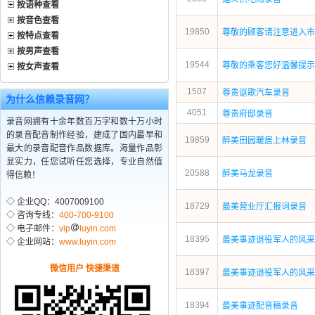
按语种查看
按音色查看
19850
尊敬的顾客请注意进入市
按特点查看
按男声查看
19544
尊敬的乘客您好温馨提示
按女声查看
1507
尊贵讴歌汽车录音
为什么信赖录音网？
4051
尊贵府邸录音
录音网拥有十余年数百万字和数十万小时
的录音配音制作经验，建成了国内最早和
19859
醉美田园暖居上林录音
最大的录音配音作品数据库。海量作品彰
显实力，任您试听任您选择，专业自然值
20588
醉美马龙录音
得信赖！
◇ 企业QQ：4007009100
18729
最美营业厅汇报词录音
◇ 咨询专线：
400-700-9100
◇ 电子邮件：
vip
luyin.com
18395
最美事迹退役军人的风采
◇ 企业网站：
www.luyin.com
微信用户 快捷渠道
18397
最美事迹退役军人的风采
18394
最美事迹配音稿录音