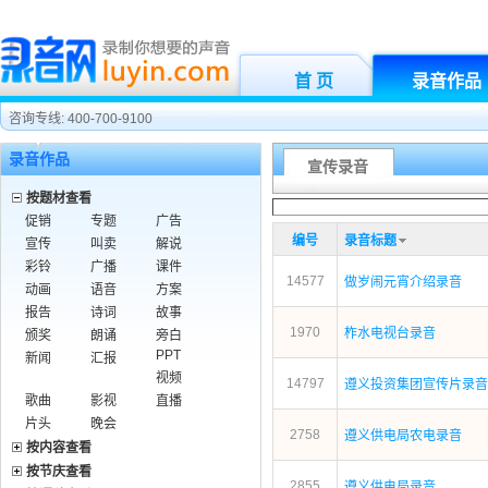
首 页
录音作品
咨询专线: 400-700-9100
录音作品
宣传录音
按题材查看
促销
专题
广告
编号
录音标题
宣传
叫卖
解说
彩铃
广播
课件
14577
做岁闹元宵介绍录音
动画
语音
方案
报告
诗词
故事
1970
柞水电视台录音
颁奖
朗诵
旁白
PPT
新闻
汇报
视频
14797
遵义投资集团宣传片录音
歌曲
影视
直播
片头
晚会
2758
遵义供电局农电录音
按内容查看
按节庆查看
2855
遵义供电局录音