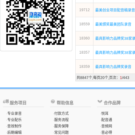
19712
最美创业项目配音稿录音
18559
最美颁奖最美团队录音
18360
最具影响力品牌奖38家
18357
最具影响力品牌奖38家
18359
最具影响力品牌奖录音
共8847个,每页20个,页次：
1
/443
服务项目
帮助信息
合作品牌
·
专业录音
·
付款方式
·
悦耳
·
专业配乐
·
服务流程
·
配音通
·
音效制作
·
服务保障
·
音频网
·
后期编辑
·
常见问题
·
音必得