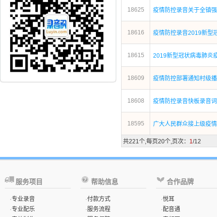
18625
疫情防控录音关于全镇强
18616
疫情防控录音2019新型
18615
2019新型冠状病毒肺炎
18609
疫情防控部署通知村级播
18608
疫情防控录音快板录音词
18595
广大人民群众接上级疫情
共221个,每页20个,页次：
1
/12
服务项目
帮助信息
合作品牌
·
专业录音
·
付款方式
·
悦耳
·
专业配乐
·
服务流程
·
配音通