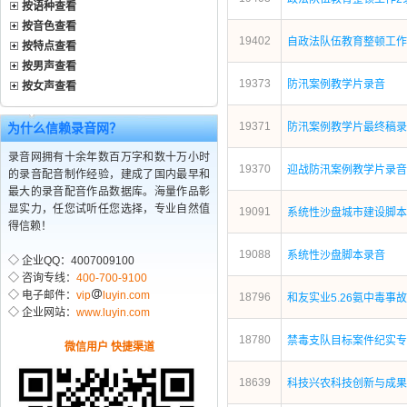
按语种查看
按音色查看
19402
自政法队伍教育整顿工作
按特点查看
按男声查看
19373
防汛案例教学片录音
按女声查看
19371
为什么信赖录音网？
防汛案例教学片最终稿录
录音网拥有十余年数百万字和数十万小时
19370
迎战防汛案例教学片录音
的录音配音制作经验，建成了国内最早和
最大的录音配音作品数据库。海量作品彰
显实力，任您试听任您选择，专业自然值
19091
系统性沙盘城市建设脚本
得信赖！
19088
系统性沙盘脚本录音
◇ 企业QQ：4007009100
◇ 咨询专线：
400-700-9100
◇ 电子邮件：
vip
luyin.com
18796
和友实业5.26氨中毒事
◇ 企业网站：
www.luyin.com
18780
禁毒支队目标案件纪实专
微信用户 快捷渠道
18639
科技兴农科技创新与成果