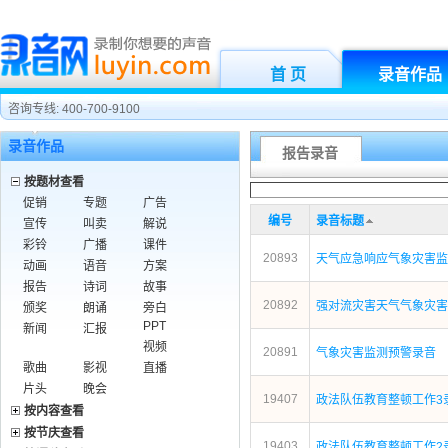
首 页
录音作品
咨询专线: 400-700-9100
录音作品
报告录音
按题材查看
促销
专题
广告
编号
录音标题
宣传
叫卖
解说
彩铃
广播
课件
20893
天气应急响应气象灾害监
动画
语音
方案
报告
诗词
故事
20892
强对流灾害天气气象灾害
颁奖
朗诵
旁白
PPT
新闻
汇报
视频
20891
气象灾害监测预警录音
歌曲
影视
直播
片头
晚会
19407
政法队伍教育整顿工作3
按内容查看
按节庆查看
19403
政法队伍教育整顿工作2