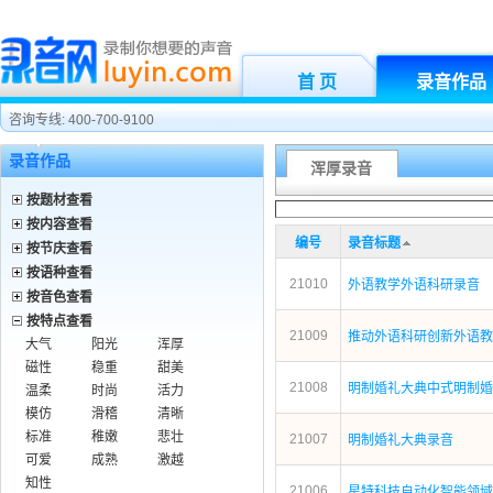
首 页
录音作品
咨询专线: 400-700-9100
录音作品
浑厚录音
按题材查看
按内容查看
编号
录音标题
按节庆查看
按语种查看
21010
外语教学外语科研录音
按音色查看
按特点查看
21009
推动外语科研创新外语教
大气
阳光
浑厚
磁性
稳重
甜美
21008
明制婚礼大典中式明制婚
温柔
时尚
活力
模仿
滑稽
清晰
标准
稚嫩
悲壮
21007
明制婚礼大典录音
可爱
成熟
激越
知性
21006
星特科技自动化智能领域