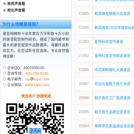
按男声查看
按女声查看
21005
乾昌珠宝赋能大会录音
为什么信赖录音网？
21004
乾昌珠宝2026年度目标
录音网拥有十余年数百万字和数十万小时
的录音配音制作经验，建成了国内最早和
21003
星特科技宣传录音
最大的录音配音作品数据库。海量作品彰
显实力，任您试听任您选择，专业自然值
21002
星特科技宣传脚本录音
得信赖！
◇ 企业QQ：4007009100
21000
中式明制婚礼大典录音
◇ 咨询专线：
400-700-9100
◇ 电子邮件：
vip
luyin.com
20997
欢迎光临鞋子真忙录音
◇ 企业网站：
www.luyin.com
微信用户 快捷渠道
20996
鞋子真忙工厂直清录音
20995
鞋子真忙品牌连锁录音
20994
寿辉李氏家庙源远流长录