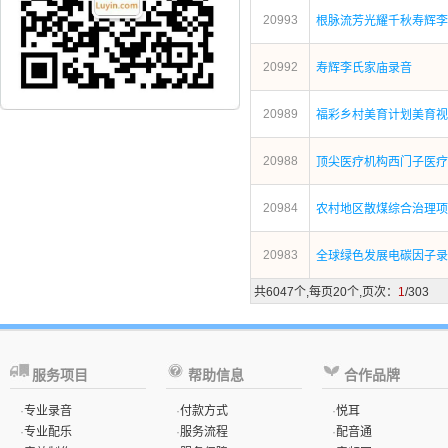
20993
根脉流芳光耀千秋寿辉李
20992
寿辉李氏家庙录音
20989
福彩乡村美育计划美育视
20988
顶尖医疗机构西门子医疗
20984
农村地区散煤综合治理项
20983
全球绿色发展电碳因子录
共6047个,每页20个,页次：
1
/303
服务项目
帮助信息
合作品牌
·
专业录音
·
付款方式
·
悦耳
·
专业配乐
·
服务流程
·
配音通