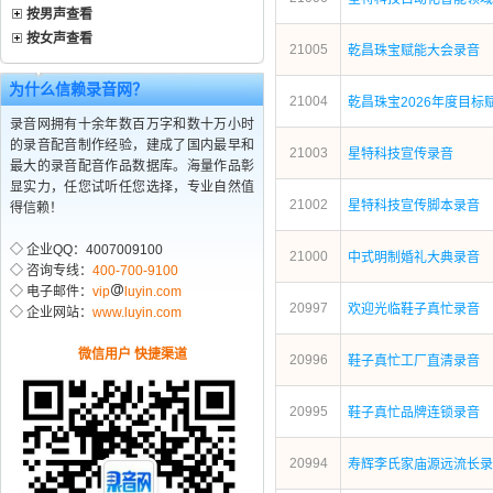
按男声查看
按女声查看
21005
乾昌珠宝赋能大会录音
为什么信赖录音网？
21004
乾昌珠宝2026年度目标
录音网拥有十余年数百万字和数十万小时
的录音配音制作经验，建成了国内最早和
21003
星特科技宣传录音
最大的录音配音作品数据库。海量作品彰
显实力，任您试听任您选择，专业自然值
21002
星特科技宣传脚本录音
得信赖！
◇ 企业QQ：4007009100
21000
中式明制婚礼大典录音
◇ 咨询专线：
400-700-9100
◇ 电子邮件：
vip
luyin.com
20997
欢迎光临鞋子真忙录音
◇ 企业网站：
www.luyin.com
微信用户 快捷渠道
20996
鞋子真忙工厂直清录音
20995
鞋子真忙品牌连锁录音
20994
寿辉李氏家庙源远流长录