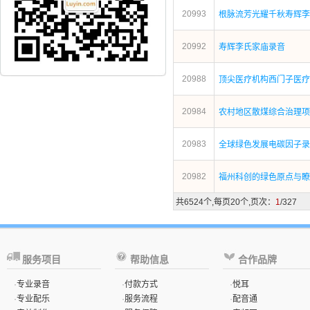
20993
根脉流芳光耀千秋寿辉李
20992
寿辉李氏家庙录音
20988
顶尖医疗机构西门子医疗
20984
农村地区散煤综合治理项
20983
全球绿色发展电碳因子录
20982
福州科创的绿色原点与瞭
共6524个,每页20个,页次：
1
/327
服务项目
帮助信息
合作品牌
·
专业录音
·
付款方式
·
悦耳
·
专业配乐
·
服务流程
·
配音通