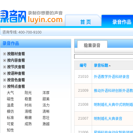
首 页
录音作品
咨询专线: 400-700-9100
录音作品
稳重录音
按题材查看
按内容查看
编号
录音标题
按节庆查看
按语种查看
21010
外语教学外语科研录音
按音色查看
按特点查看
21009
推动外语科研创新外语教
大气
阳光
浑厚
磁性
稳重
甜美
21008
明制婚礼大典中式明制婚
温柔
时尚
活力
模仿
滑稽
清晰
标准
稚嫩
悲壮
21007
明制婚礼大典录音
可爱
成熟
激越
知性
21006
星特科技自动化智能领域