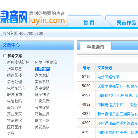
首 页
录音作品
咨询专线: 400-700-9100
文章中心
手机通讯
参考文案
新冠疫情防控
环境卫生整治
编号
文章标题
扫黑除恶
手机通讯
婚纱影楼
家居家纺
5715
电信网络诈骗
清仓处理
美食餐饮
5030
话费早晚都要存不如预存
电动车汽车
家电促销
服装服饰
鞋子袜子
4997
用联通3G手机免费送，
电脑数码
叫卖录音
4932
中国电信携手TCL、联
商超百货
节庆促销
4322
开业酬宾
箱包皮具
新年喜讯乐山联通突破10
农资农化
珠宝玉器
4299
环宇通讯品牌手机连锁专
医药医疗
美发美妆
4263
旧的不去新的不来，您该
更多