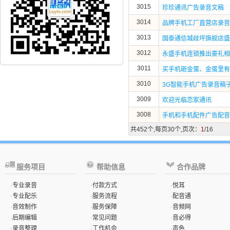
3015
珍珍通讯广告录音文稿
3014
品牌手机工厂直营店录音
3013
国泰通信城歧坪旗舰店盛
3012
永盛手机连锁推出豪礼相
3011
买手机砸金蛋、金蛋里有
3010
3G智能手机广告录音稿
3009
欢迎光临恋家通讯
3008
手机和手机配件广告配音
共452个,每页30个,页次：
1
/16
服务项目
帮助信息
合作品牌
·
专业录音
·
付款方式
·
悦耳
·
专业配乐
·
服务流程
·
配音通
·
音效制作
·
服务保障
·
音频网
·
后期编辑
·
常见问题
·
音必得
·
录音整理
·
工作机会
·
声色