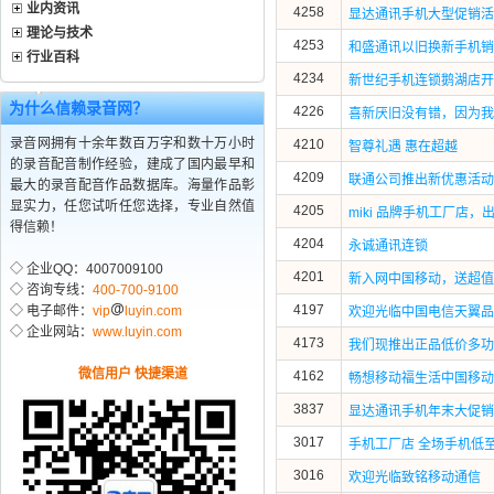
业内资讯
4258
显达通讯手机大型促销活
理论与技术
4253
和盛通讯以旧换新手机销
行业百科
4234
新世纪手机连锁鹅湖店开
为什么信赖录音网？
4226
喜新厌旧没有错，因为我
录音网拥有十余年数百万字和数十万小时
4210
智尊礼遇 惠在超越
的录音配音制作经验，建成了国内最早和
4209
联通公司推出新优惠活动
最大的录音配音作品数据库。海量作品彰
显实力，任您试听任您选择，专业自然值
4205
miki 品牌手机工厂店，
得信赖！
4204
永诚通讯连锁
◇ 企业QQ：4007009100
4201
新入网中国移动，送超值
◇ 咨询专线：
400-700-9100
4197
◇ 电子邮件：
vip
luyin.com
欢迎光临中国电信天翼品
◇ 企业网站：
www.luyin.com
4173
我们现推出正品低价多功
微信用户 快捷渠道
4162
畅想移动福生活中国移动
3837
显达通讯手机年末大促销
3017
手机工厂店 全场手机低至
3016
欢迎光临致铭移动通信