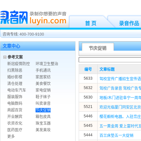
首 页
录音作品
咨询专线: 400-700-9100
文章中心
节庆促销
参考文案
新冠疫情防控
环境卫生整治
编号
文章标题
扫黑除恶
手机通讯
婚纱影楼
家居家纺
5633
驾校宣传广播招生宣传语
清仓处理
美食餐饮
5632
驾校广告录音 驾校广告
电动车汽车
家电促销
服装服饰
鞋子袜子
5630
地板/木门进驻阜宁一周
电脑数码
叫卖录音
5521
欢迎光临厦门同安区北京集
商超百货
节庆促销
5446
开业酬宾
箱包皮具
樱花橱柜电器。入驻峦庄
农资农化
珠宝玉器
5445
五一黄金周 爱上富时代
医药医疗
美发美妆
5444
百兰床垫五一大促销
更多