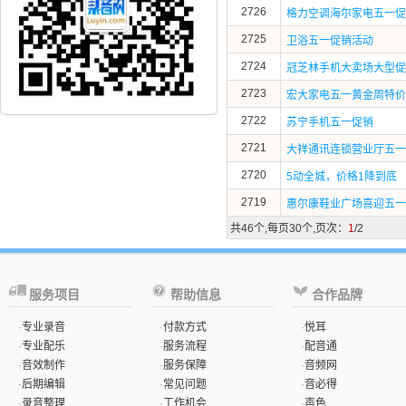
2726
格力空调海尔家电五一促
2725
卫浴五一促销活动
2724
冠芝林手机大卖场大型促
2723
宏大家电五一黄金周特价
2722
苏宁手机五一促销
2721
大祥通讯连锁营业厅五一
2720
5动全城，价格1降到底
2719
惠尔康鞋业广场喜迎五一
共46个,每页30个,页次：
1
/2
服务项目
帮助信息
合作品牌
·
专业录音
·
付款方式
·
悦耳
·
专业配乐
·
服务流程
·
配音通
·
音效制作
·
服务保障
·
音频网
·
后期编辑
·
常见问题
·
音必得
·
录音整理
·
工作机会
·
声色