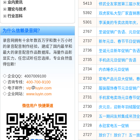
业内资讯
5413
修武全友家居第三届沙发
理论与技术
5392
双虎家私大型厂家直销惠
行业百科
5301
李溪美的专卖店周年庆，
为什么信赖录音网？
2767
圣诞促销广告语、元旦促
录音网拥有十余年数百万字和数十万小时
2737
新年元旦、春节节日促销
的录音配音制作经验，建成了国内最早和
2736
圣诞元旦新年促销广告语
最大的录音配音作品数据库。海量作品彰
显实力，任您试听任您选择，专业自然值
2735
手机店元旦促销广告语
得信赖！
2734
内衣睡衣元旦促销
◇ 企业QQ：4007009100
2733
家电产品元旦大促销，春
◇ 咨询专线：
400-700-9100
2732
◇ 电子邮件：
vip
luyin.com
服装服饰春节元旦促销广
◇ 企业网站：
www.luyin.com
2731
手机家电卖场元旦春节促
微信用户 快捷渠道
2730
庆元旦，迎新年羽绒服促
2729
五一期间友邦集成吊顶全
2728
永驻家电五一促销
2727
放价了！放价了！五一放