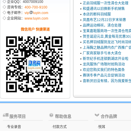
◇ 企业QQ：4007009100
正启羽绒服一次性清仓大处理
◇ 咨询专线：
400-700-9100
和盛通讯以旧换新手机销售
◇ 电子邮件：
vip
luyin.com
本店的断码羽绒服
◇ 企业网站：
www.luyin.com
凤凰布艺12月22日岁末钜惠
品牌运动棉袄，清仓处理
微信用户 快捷渠道
宝莱嘉鞋服商场一次性清仓甩
贺圣诞迎元旦,黄金每克优惠30
买名牌羽绒服到龙达飞时尚羽
上海胸之魅品牌内衣广西推广
厂家商家联手亏本大清仓
新世纪手机连锁鹅湖店开业啦
龙凤服饰广场限时抢购活动
欢迎您购买我们的特色面条
赛琪冬季产品元旦促销活动
喜新厌旧没有错，因为我爱新
服务项目
帮助信息
合作品牌
·
专业录音
·
付款方式
·
悦耳