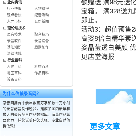
额赠送 满98元送
业内资讯
行业快报
人物播报
宝箱。 满328送
观点看法
配音活动
即止。
人才市场
公司新闻
活动3：超值预售2
理论与技术
录音技术
配音技巧
高姿8倍白精华素送
录音软件
录音设备
姿晶莹透白美颜 优
基础知识
后期制作
法律法规
见店堂海报
行业百科
人物百科
机构百科
地区百科
作品百科
设备百科
为什么信赖录音网？
录音网拥有十余年数百万字和数十万小时
的录音配音制作经验，建成了国内最早和
最大的录音配音作品数据库。海量作品彰
显实力，任您试听任您选择，专业自然值
更多文章
得信赖！