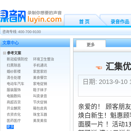
首 页
录音作品
咨询专线: 400-700-9100
文章中心
更多
参考文案
新冠疫情防控
环境卫生整治
汇集优
扫黑除恶
手机通讯
婚纱影楼
家居家纺
清仓处理
美食餐饮
日期: 2013-9-1
电动车汽车
家电促销
服装服饰
鞋子袜子
电脑数码
叫卖录音
商超百货
节庆促销
亲爱的！ 顾客朋友
开业酬宾
箱包皮具
焕白新生！魁惠顾
农资农化
珠宝玉器
医药医疗
美发美妆
面膜一片 ！活动1充
更多