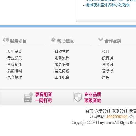
地摊夜市室外各种小吃熟食
服务项目
帮助信息
合作品牌
·
专业录音
·
付款方式
·
悦耳
·
专业配乐
·
服务流程
·
配音通
·
音效制作
·
服务保障
·
音频网
·
后期编辑
·
常见问题
·
音必得
·
录音整理
·
工作机会
·
声色
录音配音
专业品质
一网打尽
顶级音效
首页
|
关于我们
|
联系我们
|
录
联系电话:
4007009100
, 企
Copyright ©2021 Luyin.com All Rights Res