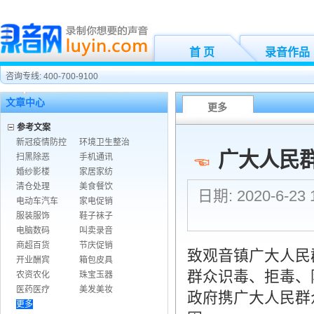
首 页
录音作品
咨询专线: 400-700-9100
文章中心
更多
参考文案
新冠疫情防控
环境卫生整治
广大人民
扫黑除恶
手机通讯
婚纱影楼
家居家纺
清仓处理
美食餐饮
日期: 2020-6-2
电动车汽车
家电促销
服装服饰
鞋子袜子
电脑数码
叫卖录音
商超百货
节庆促销
致观音镇广大人民
开业酬宾
箱包皮具
群众识毒、拒毒、
农资农化
珠宝玉器
医药医疗
美发美妆
政府携广大人民群
更多