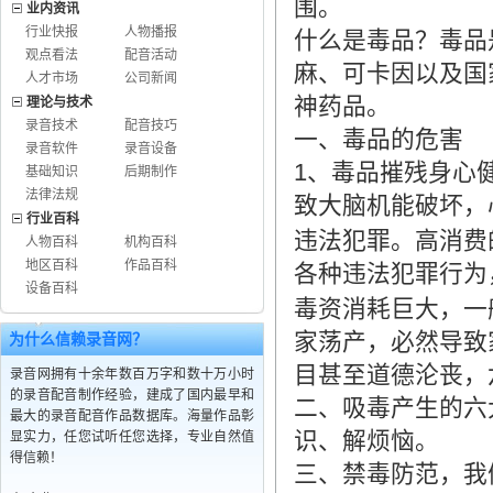
围。
业内资讯
行业快报
人物播报
什么是毒品？毒品
观点看法
配音活动
麻、可卡因以及国
人才市场
公司新闻
神药品。
理论与技术
录音技术
配音技巧
一、毒品的危害
录音软件
录音设备
1
、毒品摧残身心
基础知识
后期制作
法律法规
致大脑机能破坏，
行业百科
违法犯罪。高消费
人物百科
机构百科
地区百科
作品百科
各种违法犯罪行为
设备百科
毒资消耗巨大，一
家荡产，必然导致
为什么信赖录音网？
目甚至道德沦丧，
录音网拥有十余年数百万字和数十万小时
的录音配音制作经验，建成了国内最早和
二、吸毒产生的六
最大的录音配音作品数据库。海量作品彰
识、解烦恼。
显实力，任您试听任您选择，专业自然值
得信赖！
三、禁毒防范，我