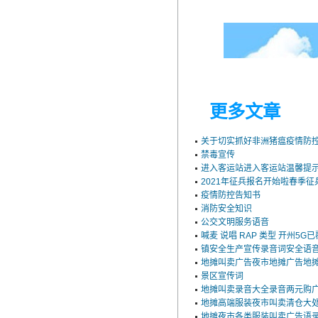
更多文章
关于切实抓好非洲猪瘟疫情防
禁毒宣传
进入客运站进入客运站温馨提
2021年征兵报名开始啦春季征
疫情防控告知书
消防安全知识
公交文明服务语音
喊麦 说唱 RAP 类型 开州5G
镇安全生产宣传录音词安全语
地摊叫卖广告夜市地摊广告地
景区宣传词
地摊叫卖录音大全录音两元购
地摊高端服装夜市叫卖清仓大
地摊夜市各类服装叫卖广告语