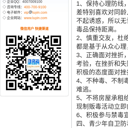
◇ 企业QQ：4007009100
1
、保持心理防线
◇ 咨询专线：
400-700-9100
差特别喜欢对同龄
◇ 电子邮件：
vip
luyin.com
◇ 企业网站：
www.luyin.com
不起诱惑，所以无
毒品保持距离。
微信用户 快捷渠道
2
、慎重交友，杜
都是基于从众心理
3
、正确面对挫折
考验，在挫折和失
积极的态度面对挫
4
、不种毒、不制
难逃。
5
、不将房屋承租
现制贩毒活动立即
6
、积极参与禁毒
四、青少年自卫防