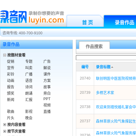
首 页
录音作品
咨询专线: 400-700-9100
录音作品
作品搜索
按题材查看
促销
专题
广告
编号
录音标题
宣传
叫卖
解说
彩铃
广播
课件
20740
联创明医中医医院视频旁
动画
语音
方案
报告
诗词
故事
20739
多栖艺术家
颁奖
朗诵
旁白
PPT
新闻
汇报
视频
20738
欢迎来到禧悦婚礼宴会中
歌曲
影视
直播
片头
晚会
20737
森林草原火险气象撑起生
按内容查看
按节庆查看
森林草原火险气象服务撑
20736