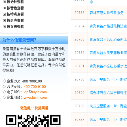
按语种查看
伞
按音色查看
20735
森林草原火险气象服务
按特点查看
按男声查看
20734
青海女监严格规范执法宣
按女声查看
20733
为什么信赖录音网？
青海女监不忘初心革新工
录音网拥有十余年数百万字和数十万小时
20732
青海女监人民安居乐业保
的录音配音制作经验，建成了国内最早和
最大的录音配音作品数据库。海量作品彰
显实力，任您试听任您选择，专业自然值
20731
青海女监不忘初心秉承改
得信赖！
20730
风云卫星服务一带一路宣
◇ 企业QQ：4007009100
◇ 咨询专线：
400-700-9100
◇ 电子邮件：
vip
luyin.com
20729
淸仓坪石金六福吉祥珠宝
◇ 企业网站：
www.luyin.com
20728
风云卫星服务一带一路宣
微信用户 快捷渠道
20727
风云卫星服务一带一路宣