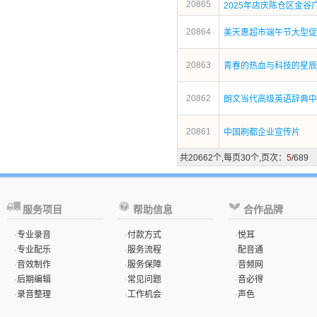
20865
2025年店庆陈仓区金谷
20864
美天惠超市端午节大型促
20863
青春的热血与科技的星辰
20862
朗文当代高级英语辞典中
20861
中国刷都企业宣传片
共20662个,每页30个,页次：
5
/689
服务项目
帮助信息
合作品牌
·
专业录音
·
付款方式
·
悦耳
·
专业配乐
·
服务流程
·
配音通
·
音效制作
·
服务保障
·
音频网
·
后期编辑
·
常见问题
·
音必得
·
录音整理
·
工作机会
·
声色