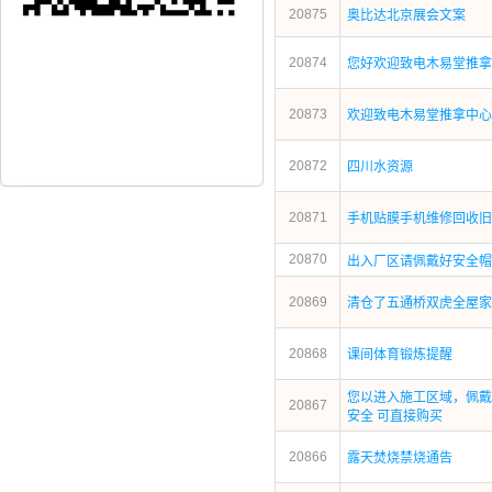
20875
奥比达北京展会文案
20874
您好欢迎致电木易堂推拿
20873
欢迎致电木易堂推拿中心
20872
四川水资源
20871
手机贴膜手机维修回收旧
20870
出入厂区请佩戴好安全帽
20869
清仓了五通桥双虎全屋家
20868
课间体育锻炼提醒
您以进入施工区域，佩戴
20867
安全 可直接购买
20866
露天焚烧禁烧通告