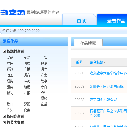
首 页
录音作品
咨询专线: 400-700-9100
录音作品
作品搜索
按题材查看
促销
专题
广告
编号
录音标题
宣传
叫卖
解说
彩铃
广播
课件
20890
欢迎致电木易堂推拿中心
动画
语音
方案
报告
诗词
故事
20889
金融是国民经济的血脉
颁奖
朗诵
旁白
PPT
新闻
汇报
视频
20888
双节同庆礼献全城
歌曲
影视
直播
片头
晚会
石榴花开白马之乡多彩西
20887
片文稿
按内容查看
按节庆查看
20886
石榴花开白马之乡多彩西