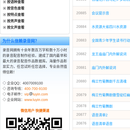
按语种查看
按音色查看
20885
会议提示音
按特点查看
按男声查看
20884
水资源大省四川水资源
按女声查看
20883
为什么信赖录音网？
全国青少年学生读书行动
录音网拥有十余年数百万字和数十万小时
20882
龙王庙庙门内外解说词
的录音配音制作经验，建成了国内最早和
最大的录音配音作品数据库。海量作品彰
显实力，任您试听任您选择，专业自然值
20881
庙门内外解说词
得信赖！
20880
梅兰竹菊舞剧千古清魂
◇ 企业QQ：4007009100
◇ 咨询专线：
400-700-9100
◇ 电子邮件：
vip
luyin.com
20879
梅兰竹菊舞剧傲雪绽红幽
◇ 企业网站：
www.luyin.com
20878
梅兰竹菊舞剧
微信用户 快捷渠道
20877
语音清单2
20876
语音清单语音