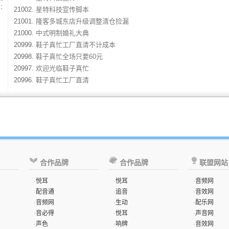
：
21002.
星特科技宣传脚本
21001.
隆客多城东店升级调整清仓捡漏
21000.
中式明制婚礼大典
20999.
鞋子真忙工厂直清不计成本
20998.
鞋子真忙全场只要60元
20997.
欢迎光临鞋子真忙
20996.
鞋子真忙工厂直清
合作品牌
合作品牌
联盟网站
·
悦耳
·
悦耳
·
音频网
·
配音通
·
追音
·
音效网
·
音频网
·
生动
·
配乐网
·
音必得
·
悦耳
·
声音网
·
声色
·
响牌
·
音效网