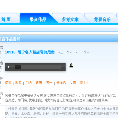
首 页
录音作品
参考文案
背景音乐
录音作品赏析
音
10918. 睢宁名人鞋店亏价甩卖
名
<
上一个
> <
下一个
>
：
音
试
：
00:00
/
00:27
你
要
促销
|
叫卖
|
门店
|
优惠
|
五一
|
普通话
|
女声
|
活力
！
：
音
该录音作品属于普通话女声,该女声声音特点比较活力，关注热度高达914769℃
推
音员适于为门店, 优惠,促销, 叫卖等内容进行录音,可以达到出色的传播效果.
：