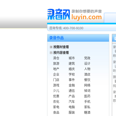
咨询专线: 400-700-9100
录音作品
按题材查看
录
按内容查看
称
清仓
城市
党政
录
旅游
建筑
设计
地产
婚庆
人物
听
企业
学校
酒店
猜
门店
事件
餐饮
游戏
金融
网络
找
少儿
通信
悼词
录
优惠
产品
医药
荐
农化
汽车
手机
家电
电脑
家私
食品
服装
糖酒