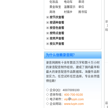
化妆品
电动车
串词
黄金珠宝
温馨提示
单位
商场
村镇乡
图书馆
按节庆查看
录
按语种查看
按音色查看
稿
按特点查看
按男声查看
按女声查看
为什么信赖录音网？
录音网拥有十余年数百万字和数十万小时
的录音配音制作经验，建成了国内最早和
最大的录音配音作品数据库。海量作品彰
显实力，任您试听任您选择，专业自然值
得信赖！
◇ 企业QQ：4007009100
◇ 咨询专线：
400-700-9100
◇ 电子邮件：
vip
luyin.com
最
◇ 企业网站：
www.luyin.com