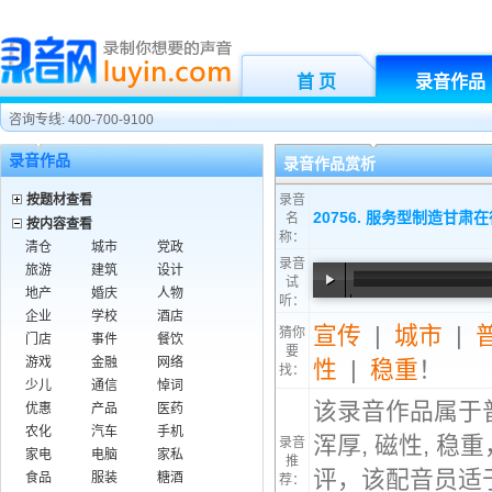
首 页
录音作品
咨询专线: 400-700-9100
录音作品
录音作品赏析
按题材查看
录音
20756. 服务型制造甘
名
按内容查看
称：
清仓
城市
党政
录音
旅游
建筑
设计
试
地产
婚庆
人物
听：
00:00
/
01:19
企业
学校
酒店
宣传
|
城市
|
猜你
门店
事件
餐饮
要
游戏
金融
网络
性
|
稳重
！
找：
少儿
通信
悼词
该录音作品属于
优惠
产品
医药
农化
汽车
手机
浑厚, 磁性, 
录音
家电
电脑
家私
推
评，该配音员适
食品
服装
糖酒
荐：