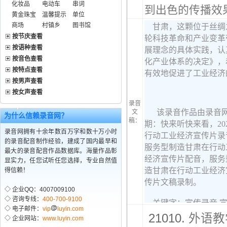
化妆品
电动车
串词
到出色的传播效果
黄金珠宝
温馨提示
单位
商场
村镇乡
图书馆
按节庆查看
按语种查看
按音色查看
按特点查看
按男声查看
按女声查看
录音
文
为什么信赖录音网？
稿：
录音网拥有十余年数百万字和数十万小时
的录音配音制作经验，建成了国内最早和
最大的录音配音作品数据库。海量作品彰
显实力，任您试听任您选择，专业自然值
得信赖！
◇ 企业QQ：4007009100
◇ 咨询专线：
400-700-9100
◇ 电子邮件：
vip
luyin.com
21010.
外语教
◇ 企业网站：
www.luyin.com