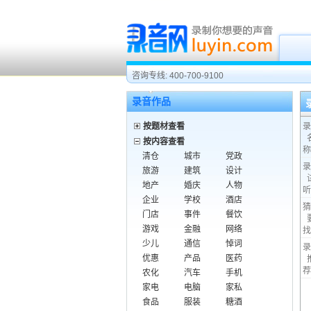
咨询专线: 400-700-9100
录音作品
按题材查看
录
按内容查看
称
清仓
城市
党政
录
旅游
建筑
设计
地产
婚庆
人物
听
企业
学校
酒店
猜
门店
事件
餐饮
游戏
金融
网络
找
少儿
通信
悼词
录
优惠
产品
医药
荐
农化
汽车
手机
家电
电脑
家私
食品
服装
糖酒