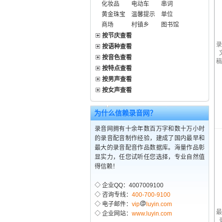
化妆品
电动车
串词
黄金珠宝
温馨提示
单位
商场
村镇乡
图书馆
按节庆查看
录
按语种查看
按音色查看
稿
按特点查看
按男声查看
按女声查看
为什么信赖录音网？
录音网拥有十余年数百万字和数十万小时
的录音配音制作经验，建成了国内最早和
最大的录音配音作品数据库。海量作品彰
显实力，任您试听任您选择，专业自然值
得信赖！
◇ 企业QQ：4007009100
◇ 咨询专线：
400-700-9100
◇ 电子邮件：
vip
luyin.com
最
◇ 企业网站：
www.luyin.com