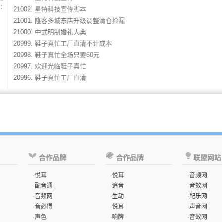
：
21002.
星特科技宣传脚本
21001.
隆客多城东店升级调整清仓捡漏
21000.
中式明制婚礼大典
20999.
鞋子真忙工厂直清不计成本
20998.
鞋子真忙全场只要60元
20997.
欢迎光临鞋子真忙
20996.
鞋子真忙工厂直清
合作品牌
合作品牌
联盟网站
·
悦耳
·
悦耳
·
音频网
·
配音通
·
追音
·
音效网
·
音频网
·
生动
·
配乐网
·
音必得
·
悦耳
·
声音网
·
声色
·
响牌
·
音效网