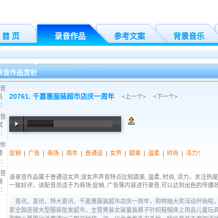
首 页
录音作品
参考文案
背景音乐
录音作品赏析
音
20761. 千嘉惠服装超市店庆一周年
名
<
上一个
> <
下一个
>
：
音
试
：
00:00
/
00:54
你
要
促销
|
广告
|
商场
|
周年
|
普通话
|
女声
|
甜美
|
温柔
|
时尚
|
活力
！
：
音
该录音作品属于普通话女声,该女声声音特点比较甜美, 温柔, 时尚, 活力，关注热度
推
一致好评，该配音员适于为商场,促销, 广告等内容进行录音,可以达到出色的传播效
：