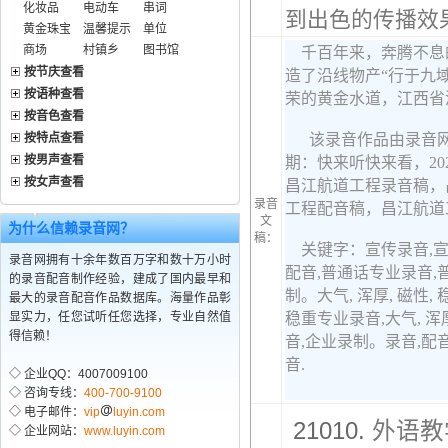
化妆品
电动车
串词
到出色的传播效果
黄金珠宝
温馨提示
单位
商场
村镇乡
图书馆
按节庆查看
按语种查看
按音色查看
按特点查看
按男声查看
按女声查看
录音
文
为什么信赖录音网？
稿：
录音网拥有十余年数百万字和数十万小时
的录音配音制作经验，建成了国内最早和
最大的录音配音作品数据库。海量作品彰
显实力，任您试听任您选择，专业自然值
得信赖！
◇ 企业QQ：4007009100
◇ 咨询专线：
400-700-9100
◇ 电子邮件：
vip
luyin.com
21010.
外语教
◇ 企业网站：
www.luyin.com