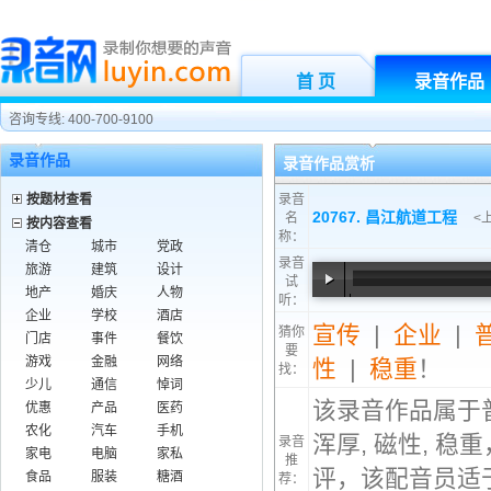
首 页
录音作品
咨询专线: 400-700-9100
录音作品
录音作品赏析
按题材查看
录音
20767. 昌江航道工程
名
<
按内容查看
称：
清仓
城市
党政
录音
旅游
建筑
设计
试
地产
婚庆
人物
听：
00:00
/
01:23
企业
学校
酒店
宣传
|
企业
|
猜你
门店
事件
餐饮
要
游戏
金融
网络
性
|
稳重
！
找：
少儿
通信
悼词
该录音作品属于
优惠
产品
医药
农化
汽车
手机
浑厚, 磁性, 
录音
家电
电脑
家私
推
评，该配音员适
食品
服装
糖酒
荐：