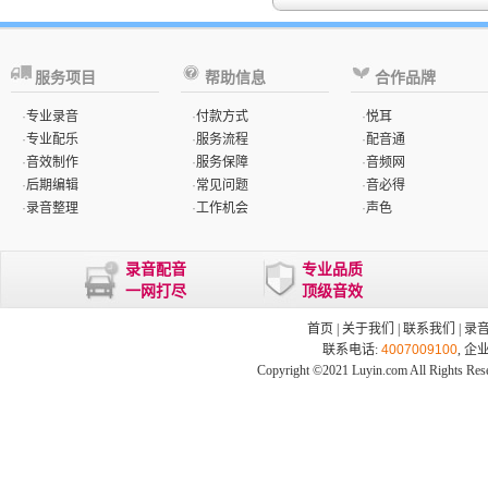
服务项目
帮助信息
合作品牌
·
专业录音
·
付款方式
·
悦耳
·
专业配乐
·
服务流程
·
配音通
·
音效制作
·
服务保障
·
音频网
·
后期编辑
·
常见问题
·
音必得
·
录音整理
·
工作机会
·
声色
录音配音
专业品质
一网打尽
顶级音效
首页
|
关于我们
|
联系我们
|
录
联系电话:
4007009100
, 企
Copyright ©2021 Luyin.com All Rights Res