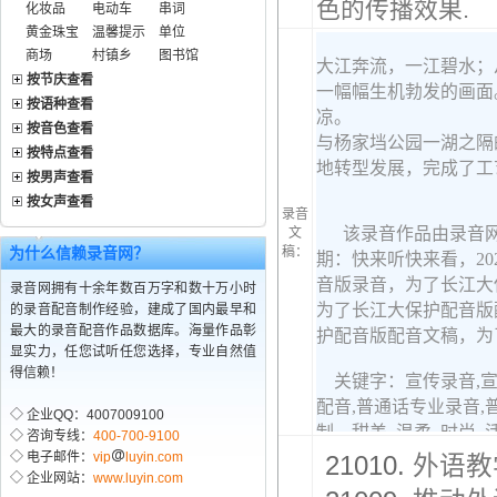
色的传播效果.
化妆品
电动车
串词
黄金珠宝
温馨提示
单位
商场
村镇乡
图书馆
按节庆查看
按语种查看
按音色查看
按特点查看
按男声查看
按女声查看
录音
文
为什么信赖录音网？
稿：
录音网拥有十余年数百万字和数十万小时
的录音配音制作经验，建成了国内最早和
最大的录音配音作品数据库。海量作品彰
显实力，任您试听任您选择，专业自然值
得信赖！
◇ 企业QQ：4007009100
◇ 咨询专线：
400-700-9100
◇ 电子邮件：
vip
luyin.com
21010.
外语教
◇ 企业网站：
www.luyin.com