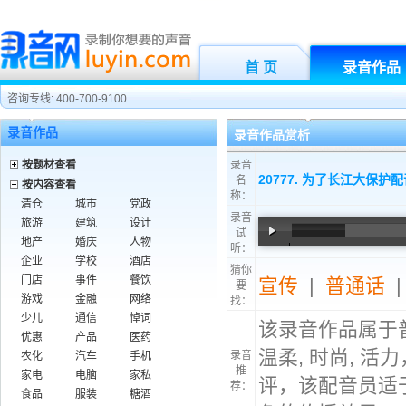
首 页
录音作品
咨询专线: 400-700-9100
录音作品
录音作品赏析
按题材查看
录音
20777. 为了长江大保护
名
按内容查看
称：
清仓
城市
党政
录音
旅游
建筑
设计
试
地产
婚庆
人物
听：
00:00
/
00:37
企业
学校
酒店
猜你
门店
事件
餐饮
宣传
|
普通话
要
游戏
金融
网络
找：
少儿
通信
悼词
该录音作品属于
优惠
产品
医药
温柔, 时尚, 
录音
农化
汽车
手机
推
家电
电脑
家私
评，该配音员适
荐：
食品
服装
糖酒