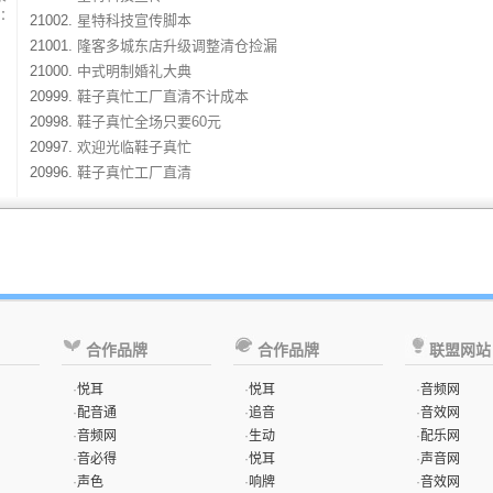
：
21002.
星特科技宣传脚本
21001.
隆客多城东店升级调整清仓捡漏
21000.
中式明制婚礼大典
20999.
鞋子真忙工厂直清不计成本
20998.
鞋子真忙全场只要60元
20997.
欢迎光临鞋子真忙
20996.
鞋子真忙工厂直清
合作品牌
合作品牌
联盟网站
·
悦耳
·
悦耳
·
音频网
·
配音通
·
追音
·
音效网
·
音频网
·
生动
·
配乐网
·
音必得
·
悦耳
·
声音网
·
声色
·
响牌
·
音效网