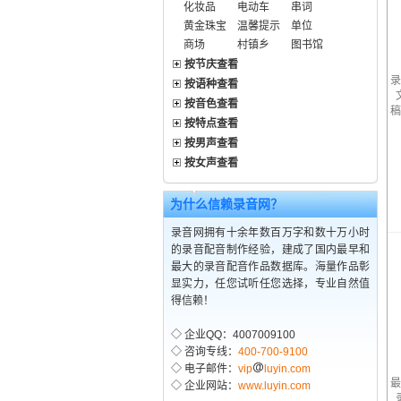
化妆品
电动车
串词
黄金珠宝
温馨提示
单位
商场
村镇乡
图书馆
按节庆查看
录
按语种查看
按音色查看
稿
按特点查看
按男声查看
按女声查看
为什么信赖录音网？
录音网拥有十余年数百万字和数十万小时
的录音配音制作经验，建成了国内最早和
最大的录音配音作品数据库。海量作品彰
显实力，任您试听任您选择，专业自然值
得信赖！
◇ 企业QQ：4007009100
◇ 咨询专线：
400-700-9100
◇ 电子邮件：
vip
luyin.com
最
◇ 企业网站：
www.luyin.com