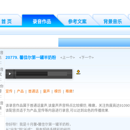
首 页
录音作品
参考文案
背景音乐
录音作品赏析
音
20779. 馨佳尔第一罐羊奶粉
名
<
上一个
> <
下一个
>
：
音
试
：
00:00
/
00:44
你
要
宣传
|
产品
|
普通话
|
童声
|
模仿
|
稚嫩
！
：
音
该录音作品属于普通话童声,该童声声音特点比较模仿, 稚嫩，关注热度高达9109
推
该配音员适于为产品,宣传等内容进行录音,可以达到出色的传播效果.
：