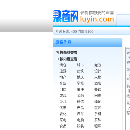
咨询专线: 400-700-9100
录音作品
按题材查看
录
按内容查看
称
清仓
城市
党政
录
旅游
建筑
设计
地产
婚庆
人物
听
企业
学校
酒店
猜
门店
事件
餐饮
游戏
金融
网络
找
少儿
通信
悼词
录
优惠
产品
医药
荐
农化
汽车
手机
家电
电脑
家私
食品
服装
糖酒