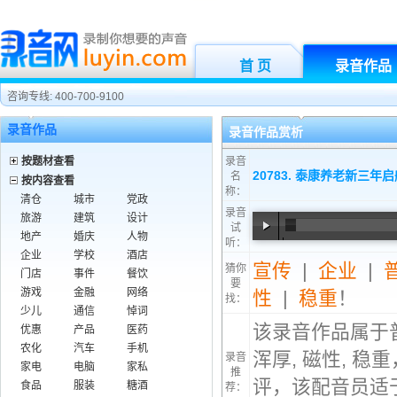
首 页
录音作品
咨询专线: 400-700-9100
录音作品
录音作品赏析
按题材查看
录音
20783. 泰康养老新三年
名
按内容查看
称：
清仓
城市
党政
录音
旅游
建筑
设计
试
地产
婚庆
人物
听：
00:00
/
01:13
企业
学校
酒店
宣传
|
企业
|
猜你
门店
事件
餐饮
要
游戏
金融
网络
性
|
稳重
！
找：
少儿
通信
悼词
该录音作品属于
优惠
产品
医药
农化
汽车
手机
浑厚, 磁性, 
录音
家电
电脑
家私
推
评，该配音员适
食品
服装
糖酒
荐：