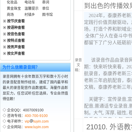
化妆品
电动车
串词
到出色的传播效果
黄金珠宝
温馨提示
单位
商场
村镇乡
图书馆
按节庆查看
按语种查看
按音色查看
按特点查看
按男声查看
按女声查看
录音
文
为什么信赖录音网？
稿：
录音网拥有十余年数百万字和数十万小时
的录音配音制作经验，建成了国内最早和
最大的录音配音作品数据库。海量作品彰
显实力，任您试听任您选择，专业自然值
得信赖！
◇ 企业QQ：4007009100
◇ 咨询专线：
400-700-9100
◇ 电子邮件：
vip
luyin.com
21010.
外语教
◇ 企业网站：
www.luyin.com