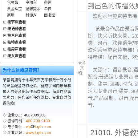
化妆品
电动车
串词
到出色的传播效果
黄金珠宝
温馨提示
单位
商场
村镇乡
图书馆
按节庆查看
按语种查看
按音色查看
按特点查看
按男声查看
按女声查看
录音
文
为什么信赖录音网？
稿：
录音网拥有十余年数百万字和数十万小时
的录音配音制作经验，建成了国内最早和
最大的录音配音作品数据库。海量作品彰
显实力，任您试听任您选择，专业自然值
得信赖！
◇ 企业QQ：4007009100
◇ 咨询专线：
400-700-9100
◇ 电子邮件：
vip
luyin.com
21010.
外语教
◇ 企业网站：
www.luyin.com