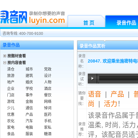
首 页
录音作品
咨询专线: 400-700-9100
录音作品
录音作品赏析
按题材查看
录音
20847. 欢迎乘坐施密特
名
按内容查看
称：
清仓
城市
党政
录音
旅游
建筑
设计
试
地产
婚庆
人物
听：
00:00
/
00:03
企业
学校
酒店
语音
|
产品
|
猜你
门店
事件
餐饮
要
游戏
金融
网络
尚
|
活力
！
找：
少儿
通信
悼词
该录音作品属于
优惠
产品
医药
农化
汽车
手机
温柔, 时尚, 
录音
家电
电脑
家私
推
评，该配音员适
食品
服装
糖酒
荐：