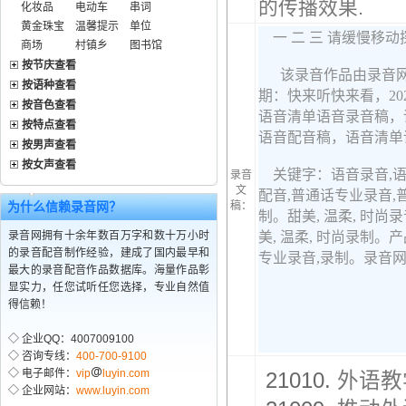
的传播效果.
化妆品
电动车
串词
黄金珠宝
温馨提示
单位
商场
村镇乡
图书馆
按节庆查看
按语种查看
按音色查看
按特点查看
按男声查看
按女声查看
录音
文
为什么信赖录音网？
稿：
录音网拥有十余年数百万字和数十万小时
的录音配音制作经验，建成了国内最早和
最大的录音配音作品数据库。海量作品彰
显实力，任您试听任您选择，专业自然值
得信赖！
◇ 企业QQ：4007009100
◇ 咨询专线：
400-700-9100
◇ 电子邮件：
vip
luyin.com
21010.
外语教
◇ 企业网站：
www.luyin.com