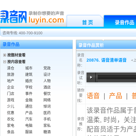
首 页
录音作品
咨询专线: 400-700-9100
录音作品
录音作品赏析
按题材查看
录音
20876. 语音清单语音
名
<
按内容查看
称：
清仓
城市
党政
录音
旅游
建筑
设计
试
地产
婚庆
人物
听：
00:00
/
00:12
企业
学校
酒店
猜你
门店
事件
餐饮
语音
|
产品
|
要
游戏
金融
网络
找：
少儿
通信
悼词
该录音作品属于
优惠
产品
医药
温柔, 时尚，关
录音
农化
汽车
手机
推
家电
电脑
家私
配音员适于为产
荐：
食品
服装
糖酒