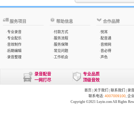
服务项目
帮助信息
合作品牌
·
专业录音
·
付款方式
·
悦耳
·
专业配乐
·
服务流程
·
配音通
·
音效制作
·
服务保障
·
音频网
·
后期编辑
·
常见问题
·
音必得
·
录音整理
·
工作机会
·
声色
录音配音
专业品质
一网打尽
顶级音效
首页
|
关于我们
|
联系我们
|
录
联系电话:
4007009100
, 企
Copyright ©2021 Luyin.com All Rights Res