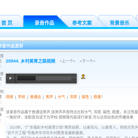
首 页
录音作品
参考文案
背景音乐
录音作品赏析
音
20944. 乡村美育之路视频
名
<
上一个
> <
下一个
>
：
音
试
：
00:00
/
00:38
你
要
视频
|
学校
|
普通话
|
男声
|
大气
|
浑厚
|
磁性
|
稳重
！
：
音
该录音作品属于普通话男声,该男声声音特点比较大气, 浑厚, 磁性, 稳重，关注热度
推
一致好评，该配音员适于为学校,视频等内容进行录音,可以达到出色的传播效果.
：