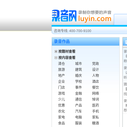
咨询专线: 400-700-9100
录音作品
按题材查看
录
按内容查看
称
清仓
城市
党政
录
旅游
建筑
设计
地产
婚庆
人物
听
企业
学校
酒店
猜
门店
事件
餐饮
游戏
金融
网络
找
少儿
通信
悼词
录
优惠
产品
医药
荐
农化
汽车
手机
家电
电脑
家私
食品
服装
糖酒