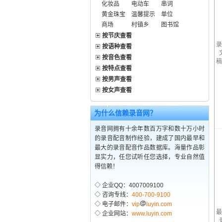
化妆品
电动车
串词
黄金珠宝
温馨提示
单位
商场
村镇乡
图书馆
按节庆查看
录
按语种查看
按音色查看
稿
按特点查看
按男声查看
按女声查看
为什么信赖录音网？
录音网拥有十余年数百万字和数十万小时
的录音配音制作经验，建成了国内最早和
最大的录音配音作品数据库。海量作品彰
显实力，任您试听任您选择，专业自然值
得信赖！
◇ 企业QQ：4007009100
◇ 咨询专线：
400-700-9100
◇ 电子邮件：
vip
luyin.com
最
◇ 企业网站：
www.luyin.com