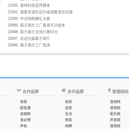
：
21002.
星特科技宣传脚本
21001.
隆客多城东店升级调整清仓捡漏
21000.
中式明制婚礼大典
20999.
鞋子真忙工厂直清不计成本
20998.
鞋子真忙全场只要60元
20997.
欢迎光临鞋子真忙
20996.
鞋子真忙工厂直清
合作品牌
合作品牌
联盟网站
·
悦耳
·
悦耳
·
音频网
·
配音通
·
追音
·
音效网
·
音频网
·
生动
·
配乐网
·
音必得
·
悦耳
·
声音网
·
声色
·
响牌
·
音效网