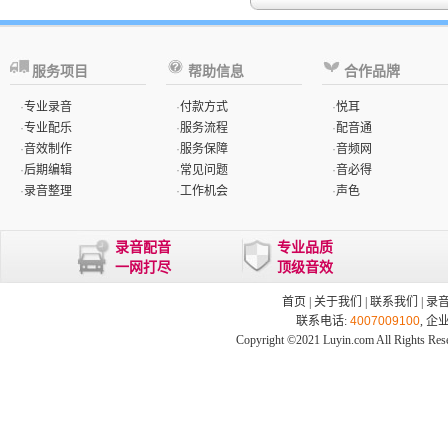
服务项目
帮助信息
合作品牌
·
专业录音
·
付款方式
·
悦耳
·
专业配乐
·
服务流程
·
配音通
·
音效制作
·
服务保障
·
音频网
·
后期编辑
·
常见问题
·
音必得
·
录音整理
·
工作机会
·
声色
录音配音
专业品质
一网打尽
顶级音效
首页
|
关于我们
|
联系我们
|
录
联系电话:
4007009100
, 企
Copyright ©2021 Luyin.com All Rights Res