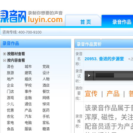
首 页
录音作品
咨询专线: 400-700-9100
录音作品
录音作品赏析
按题材查看
录音
20953. 奋进的步源堂
名
<
按内容查看
称：
清仓
城市
党政
录音
旅游
建筑
设计
试
地产
婚庆
人物
听：
00:00
/
00:42
企业
学校
酒店
猜你
门店
事件
餐饮
宣传
|
产品
|
要
游戏
金融
网络
找：
少儿
通信
悼词
该录音作品属于
优惠
产品
医药
浑厚, 磁性，关
录音
农化
汽车
手机
推
家电
电脑
家私
配音员适于为产
荐：
食品
服装
糖酒