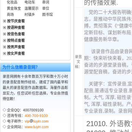
的传播效果.
化妆品
电动车
串词
黄金珠宝
温馨提示
单位
商场
村镇乡
图书馆
按节庆查看
按语种查看
按音色查看
按特点查看
按男声查看
按女声查看
录音
文
为什么信赖录音网？
稿：
录音网拥有十余年数百万字和数十万小时
的录音配音制作经验，建成了国内最早和
最大的录音配音作品数据库。海量作品彰
显实力，任您试听任您选择，专业自然值
得信赖！
◇ 企业QQ：4007009100
◇ 咨询专线：
400-700-9100
◇ 电子邮件：
vip
luyin.com
21010.
外语教
◇ 企业网站：
www.luyin.com