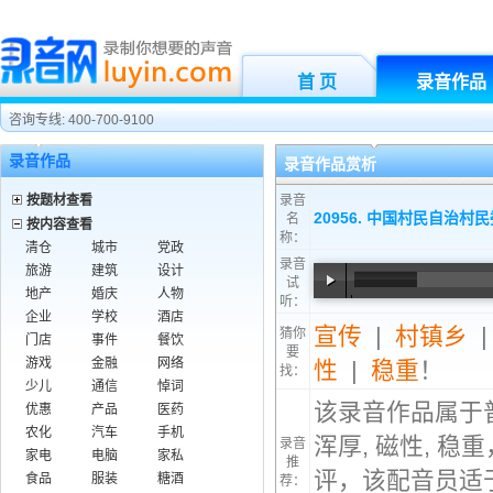
首 页
录音作品
咨询专线: 400-700-9100
录音作品
录音作品赏析
按题材查看
录音
20956. 中国村民自治村
名
按内容查看
称：
清仓
城市
党政
录音
旅游
建筑
设计
试
地产
婚庆
人物
听：
00:00
/
00:43
企业
学校
酒店
宣传
|
村镇乡
猜你
门店
事件
餐饮
要
游戏
金融
网络
性
|
稳重
！
找：
少儿
通信
悼词
该录音作品属于
优惠
产品
医药
农化
汽车
手机
浑厚, 磁性, 
录音
家电
电脑
家私
推
评，该配音员适
食品
服装
糖酒
荐：