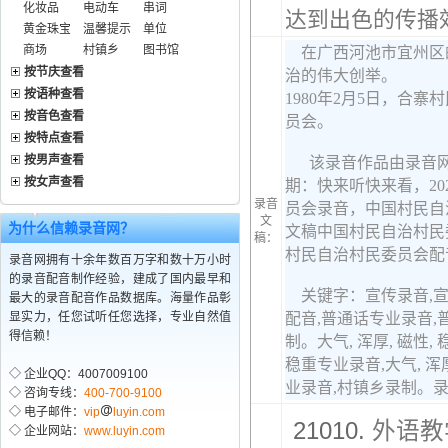
化妆品
电动车
串词
达到出色的传播
黄金珠宝
温馨提示
单位
商场
村镇乡
图书馆
按节庆查看
按语种查看
按音色查看
按特点查看
按男声查看
按女声查看
录音
文
为什么信赖录音网？
稿：
录音网拥有十余年数百万字和数十万小时
的录音配音制作经验，建成了国内最早和
最大的录音配音作品数据库。海量作品彰
显实力，任您试听任您选择，专业自然值
得信赖！
◇ 企业QQ：4007009100
◇ 咨询专线：
400-700-9100
◇ 电子邮件：
vip
luyin.com
21010.
外语教
◇ 企业网站：
www.luyin.com