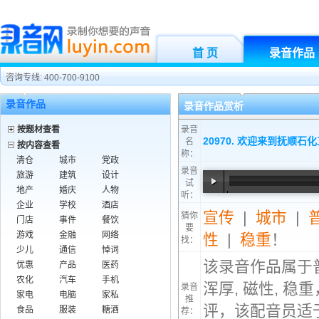
首 页
录音作品
咨询专线: 400-700-9100
录音作品
录音作品赏析
按题材查看
录音
20970. 欢迎来到抚顺
名
按内容查看
称：
清仓
城市
党政
录音
旅游
建筑
设计
试
地产
婚庆
人物
听：
00:00
/
01:08
企业
学校
酒店
宣传
|
城市
|
猜你
门店
事件
餐饮
要
游戏
金融
网络
性
|
稳重
！
找：
少儿
通信
悼词
该录音作品属于
优惠
产品
医药
农化
汽车
手机
浑厚, 磁性, 
录音
家电
电脑
家私
推
评，该配音员适
食品
服装
糖酒
荐：