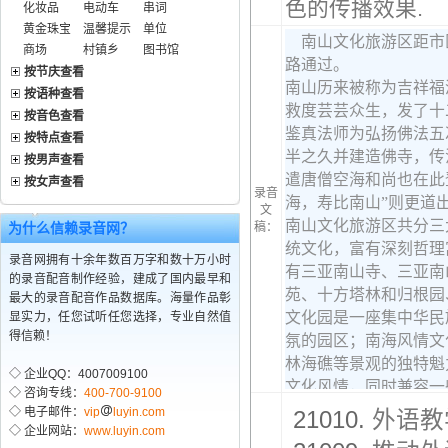
色的传播效果.
化妆品
电动车
串词
黄金珠宝
温馨提示
单位
商场
村镇乡
图书馆
按节庆查看
按语种查看
按音色查看
按特点查看
按男声查看
按女声查看
录音
文
为什么信赖录音网？
稿：
录音网拥有十余年数百万字和数十万小时
的录音配音制作经验，建成了国内最早和
最大的录音配音作品数据库。海量作品彰
显实力，任您试听任您选择，专业自然值
得信赖！
◇ 企业QQ：4007009100
◇ 咨询专线：
400-700-9100
◇ 电子邮件：
vip
luyin.com
21010.
外语教
◇ 企业网站：
www.luyin.com