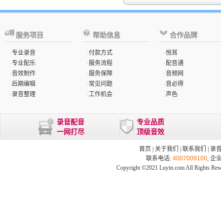
服务项目
帮助信息
合作品牌
·
专业录音
·
付款方式
·
悦耳
·
专业配乐
·
服务流程
·
配音通
·
音效制作
·
服务保障
·
音频网
·
后期编辑
·
常见问题
·
音必得
·
录音整理
·
工作机会
·
声色
录音配音
专业品质
一网打尽
顶级音效
首页
|
关于我们
|
联系我们
|
录
联系电话:
4007009100
, 企
Copyright ©2021 Luyin.com All Rights Res