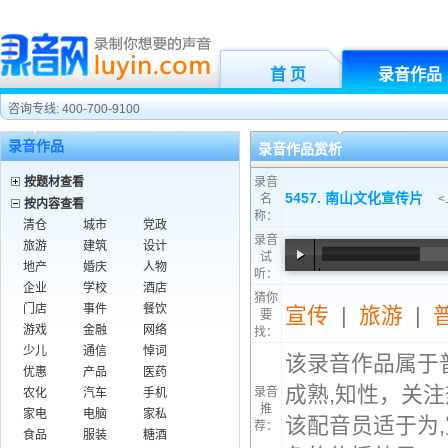
首 页
录音作品
咨询专线: 400-700-9100
录音作品
录音作品赏析
按题材查看
录音
5457. 南山文化宣传片
名
<
按内容查看
称：
清仓
城市
党政
录音
旅游
建筑
设计
试
地产
婚庆
人物
听：
00:00
/
00:34
企业
学校
酒店
猜你
门店
事件
餐饮
宣传
|
旅游
|
要
游戏
金融
网络
找：
少儿
通信
悼词
该录音作品属于
优惠
产品
医药
成熟,知性，关注
录音
农化
汽车
手机
推
家电
电脑
家私
该配音员适于为,
荐：
食品
服装
糖酒