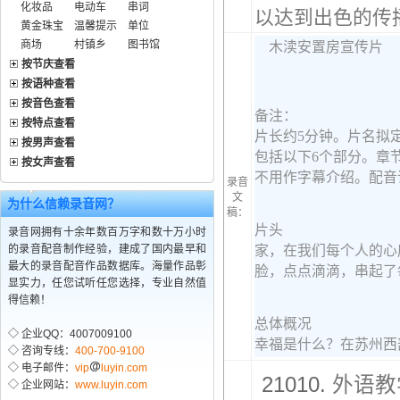
化妆品
电动车
串词
以达到出色的传
黄金珠宝
温馨提示
单位
商场
村镇乡
图书馆
按节庆查看
按语种查看
按音色查看
按特点查看
按男声查看
按女声查看
录音
文
为什么信赖录音网？
稿：
录音网拥有十余年数百万字和数十万小时
的录音配音制作经验，建成了国内最早和
最大的录音配音作品数据库。海量作品彰
显实力，任您试听任您选择，专业自然值
得信赖！
◇ 企业QQ：4007009100
◇ 咨询专线：
400-700-9100
◇ 电子邮件：
vip
luyin.com
21010.
外语教
◇ 企业网站：
www.luyin.com