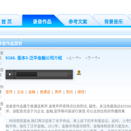
首 页
录音作品
参考文案
背景音乐
录音作品赏析
音
6166. 版本3-泛华金融公司介绍
名
<
上一个
> <
下一个
>
：
音
试
：
00:00
/
01:03
你
要
宣传
|
企业
|
金融
|
普通话
|
男声
|
阳光
|
磁性
！
：
音
该录音作品属于普通话男声,该男声声音特点比较阳光, 磁性，关注热度高达9255
推
评，该配音员适于为企业, 金融,宣传等内容进行录音,可以达到出色的传播效果.
：