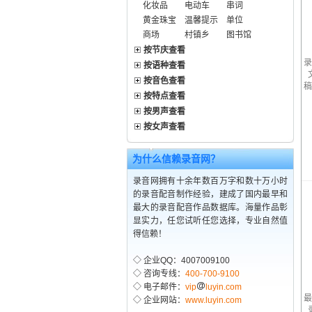
化妆品
电动车
串词
黄金珠宝
温馨提示
单位
商场
村镇乡
图书馆
按节庆查看
录
按语种查看
按音色查看
稿
按特点查看
按男声查看
按女声查看
为什么信赖录音网？
录音网拥有十余年数百万字和数十万小时
的录音配音制作经验，建成了国内最早和
最大的录音配音作品数据库。海量作品彰
显实力，任您试听任您选择，专业自然值
得信赖！
◇ 企业QQ：4007009100
◇ 咨询专线：
400-700-9100
◇ 电子邮件：
vip
luyin.com
最
◇ 企业网站：
www.luyin.com