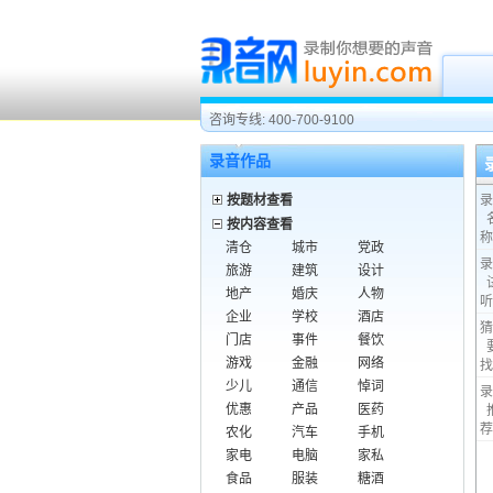
咨询专线: 400-700-9100
录音作品
按题材查看
录
按内容查看
称
清仓
城市
党政
录
旅游
建筑
设计
地产
婚庆
人物
听
企业
学校
酒店
猜
门店
事件
餐饮
游戏
金融
网络
找
少儿
通信
悼词
录
优惠
产品
医药
荐
农化
汽车
手机
家电
电脑
家私
食品
服装
糖酒