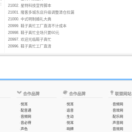
：
21002.
星特科技宣传脚本
21001.
隆客多城东店升级调整清仓捡漏
21000.
中式明制婚礼大典
20999.
鞋子真忙工厂直清不计成本
20998.
鞋子真忙全场只要60元
20997.
欢迎光临鞋子真忙
20996.
鞋子真忙工厂直清
合作品牌
合作品牌
联盟网站
·
悦耳
·
悦耳
·
音频网
·
配音通
·
追音
·
音效网
·
音频网
·
生动
·
配乐网
·
音必得
·
悦耳
·
声音网
·
声色
·
响牌
·
音效网