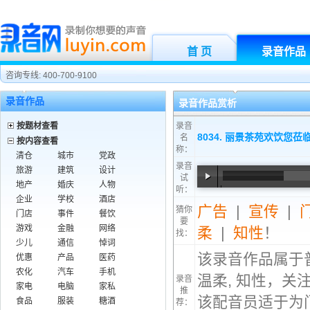
首 页
录音作品
咨询专线: 400-700-9100
录音作品
录音作品赏析
按题材查看
录音
8034. 丽景茶苑欢饮您莅
名
按内容查看
称：
清仓
城市
党政
录音
旅游
建筑
设计
试
地产
婚庆
人物
听：
00:00
/
00:20
企业
学校
酒店
广告
|
宣传
|
猜你
门店
事件
餐饮
要
游戏
金融
网络
柔
|
知性
！
找：
少儿
通信
悼词
该录音作品属于
优惠
产品
医药
农化
汽车
手机
温柔, 知性，关
录音
家电
电脑
家私
推
该配音员适于为门
食品
服装
糖酒
荐：