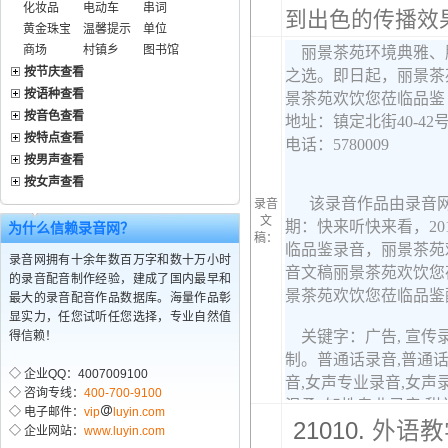
化妆品
电动车
串词
到出色的传播效果
黄金珠宝
温馨提示
单位
商场
村镇乡
图书馆
按节庆查看
按语种查看
按音色查看
按特点查看
按男声查看
按女声查看
录音
文
为什么信赖录音网？
稿：
录音网拥有十余年数百万字和数十万小时
的录音配音制作经验，建成了国内最早和
最大的录音配音作品数据库。海量作品彰
显实力，任您试听任您选择，专业自然值
得信赖！
◇ 企业QQ：4007009100
◇ 咨询专线：
400-700-9100
◇ 电子邮件：
vip
luyin.com
21010.
外语教
◇ 企业网站：
www.luyin.com