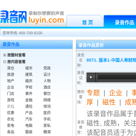
首 页
录音作品
咨询专线: 400-700-9100
录音作品
录音作品赏析
按题材查看
录音
8071. 版本1-中国人
名
按内容查看
称：
清仓
城市
党政
录音
旅游
建筑
设计
试
地产
婚庆
人物
听：
00:00
/
00:40
企业
学校
酒店
专题
|
企业
|
猜你
门店
事件
餐饮
要
游戏
金融
网络
厚
|
磁性
|
成
找：
少儿
通信
悼词
该录音作品属于
优惠
产品
医药
农化
汽车
手机
磁性, 成熟，关
录音
家电
电脑
家私
推
该配音员适于为企
食品
服装
糖酒
荐：