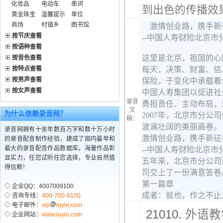
化妆品
电动车
串词
到出色的传播效果
黄金珠宝
温馨提示
单位
商场
村镇乡
图书馆
按节庆查看
按语种查看
按音色查看
按特点查看
按男声查看
按女声查看
录音
文
为什么信赖录音网？
稿：
录音网拥有十余年数百万字和数十万小时
的录音配音制作经验，建成了国内最早和
最大的录音配音作品数据库。海量作品彰
显实力，任您试听任您选择，专业自然值
得信赖！
◇ 企业QQ：4007009100
◇ 咨询专线：
400-700-9100
◇ 电子邮件：
vip
luyin.com
21010.
外语教
◇ 企业网站：
www.luyin.com